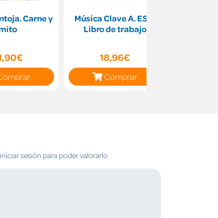
ntoja. Carne y
Música Clave A. ESO.
El cl
mito
Libro de trabajo
cast
1,90€
18,96€
17
Comprar
Comprar
C
niciar sesión para poder valorarlo