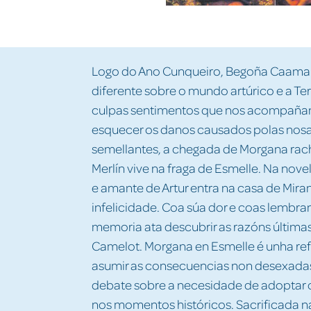
Logo do Ano Cunqueiro, Begoña Caama
diferente sobre o mundo artúrico e a Te
culpas sentimentos que nos acompañan 
esquecer os danos causados polas nosa
semellantes, a chegada de Morgana rac
Merlín vive na fraga de Esmelle. Na no
e amante de Artur entra na casa de Mira
infelicidade. Coa súa dor e coas lembran
memoria ata descubrir as razóns últimas
Camelot. Morgana en Esmelle é unha ref
asumir as consecuencias non desexadas
debate sobre a necesidade de adoptar
nos momentos históricos. Sacrificada n