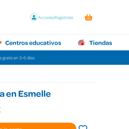
Accede/Regístrate
Centros educativos
Tiendas
 gratis en 3-6 días.
a en Esmelle
€
a la cesta