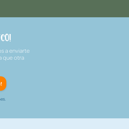
co!
s a enviarte
a que otra
!
es.