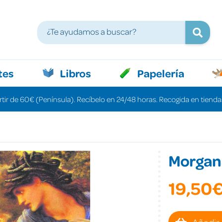
tes
Libros
Papelería
rtir de 60€ (Península). Recíbelo en 24/48 horas. Recogida en tiendas
Morgan
19,50
Añadir 