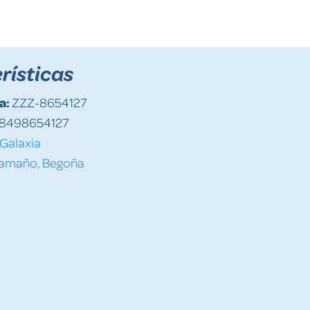
rísticas
a:
ZZZ-8654127
8498654127
Galaxia
amaño, Begoña