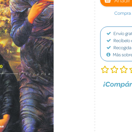
Compra a
Envío grat
Recíbelo 
Recogida 
Más sobr
¡Compár