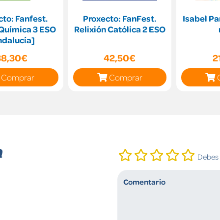
to: Fanfest.
Proxecto: FanFest.
Isabel Pa
 Química 3 ESO
Relixión Católica 2 ESO
ndalucía]
38,30€
42,50€
2
Comprar
Comprar
n
Debes i