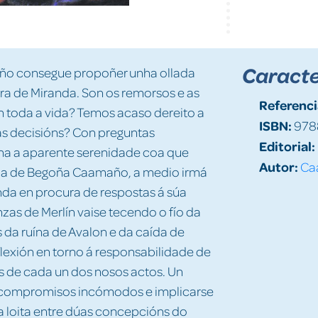
Caracte
ño consegue propoñer unha ollada
rra de Miranda. Son os remorsos e as
Referenci
toda a vida? Temos acaso dereito a
ISBN:
978
s decisións? Con preguntas
Editorial:
ha a aparente serenidade coa que
Autor:
Ca
vela de Begoña Caamaño, a medio irmá
nda en procura de respostas á súa
zas de Merlín vaise tecendo o fío da
 da ruína de Avalon e da caída de
lexión en torno á responsabilidade de
 de cada un dos nosos actos. Un
 compromisos incómodos e implicarse
a loita entre dúas concepcións do