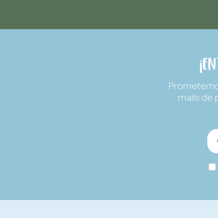
¡E
Prometemos 
mails de 