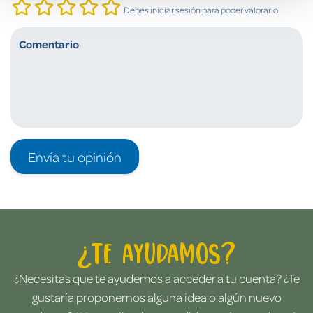
Debes iniciar sesión para poder valorarlo
Envía tu opinión
¿Te ayudamos?
¿Necesitas que te ayudemos a acceder a tu cuenta? ¿Te
gustaría proponernos alguna idea o algún nuevo