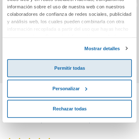
información sobre el uso de nuestra web con nuestros
colaboradores de confianza de redes sociales, publicidad
CINCO EN RAIA
Hexed (Nunca
Pun
y análisis web, los cuales pueden combinarla con otra
CADERNO
Jamás 6)
Mate
información recopilada a partir del uso que hayas hecho
LINGUA1 PRIMARIA
Co
de sus servicios. Para más información consulta la
3 TRIM
v
Política de Cookies
y la
Política de Privacidad
.
15,78€
20,95€
Mostrar detalles
infor
res
Comprar
Comprar
Permitir todas
Personalizar
Cuéntanos tu opinión
Rechazar todas
¡Sé el primero en valorar este producto!