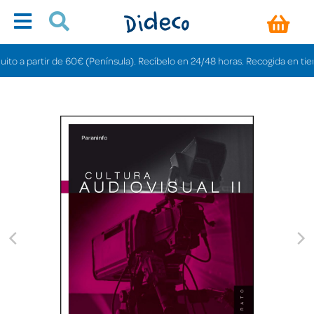
a partir de 60€ (Península). Recíbelo en 24/48 horas. Recogida en tiendas g