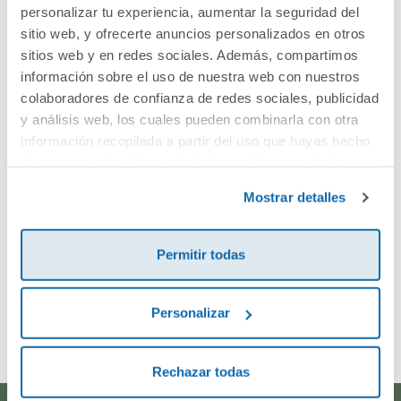
Cuéntanos tu opinión
personalizar tu experiencia, aumentar la seguridad del
sitio web, y ofrecerte anuncios personalizados en otros
sitios web y en redes sociales. Además, compartimos
¡Sé el primero en valorar este producto!
información sobre el uso de nuestra web con nuestros
colaboradores de confianza de redes sociales, publicidad
y análisis web, los cuales pueden combinarla con otra
Debes iniciar sesión para poder valorarlo
información recopilada a partir del uso que hayas hecho
de sus servicios. Para más información consulta la
Política de Cookies
y la
Política de Privacidad
.
Mostrar detalles
Permitir todas
Envía tu opinión
Personalizar
Rechazar todas