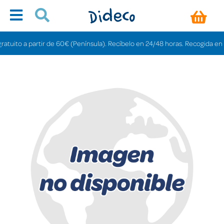
uito a partir de 60€ (Península). Recíbelo en 24/48 horas. Recogida en tiend