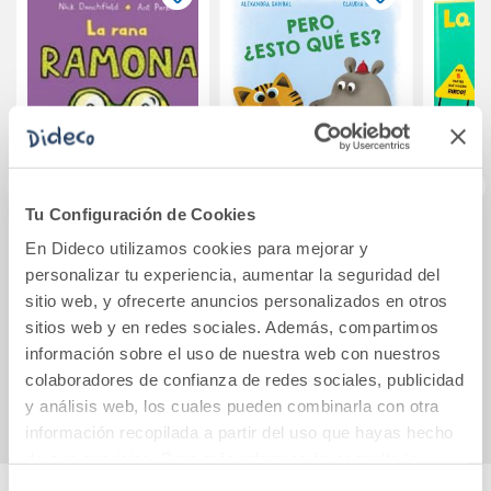
Tu Configuración de Cookies
La rana Ramona
Pero ¿esto qué es?
La 
En Dideco utilizamos cookies para mejorar y
personalizar tu experiencia, aumentar la seguridad del
sitio web, y ofrecerte anuncios personalizados en otros
sitios web y en redes sociales. Además, compartimos
12,95€
13,25€
información sobre el uso de nuestra web con nuestros
Comprar
Comprar
colaboradores de confianza de redes sociales, publicidad
y análisis web, los cuales pueden combinarla con otra
información recopilada a partir del uso que hayas hecho
de sus servicios. Para más información consulta la
Política de Cookies
y la
Política de Privacidad
.