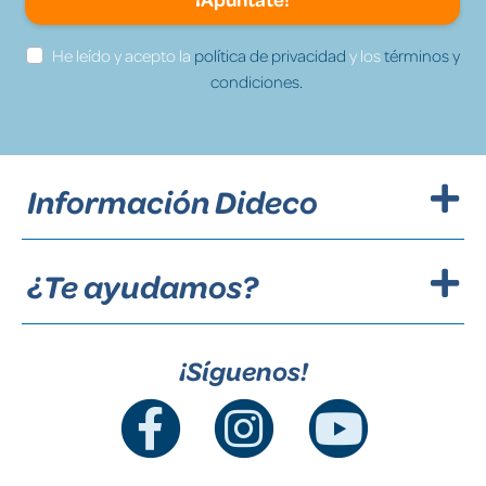
He leído y acepto la
política de privacidad
y los
términos y
condiciones.
Información Dideco
¿Te ayudamos?
¡Síguenos!