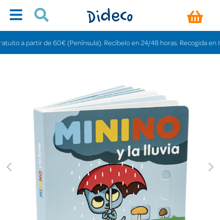
ito a partir de 60€ (Península). Recíbelo en 24/48 horas. Recogida en tiend