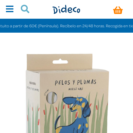
 a partir de 60€ (Península). Recíbelo en 24/48 horas. Recogida en tiendas 