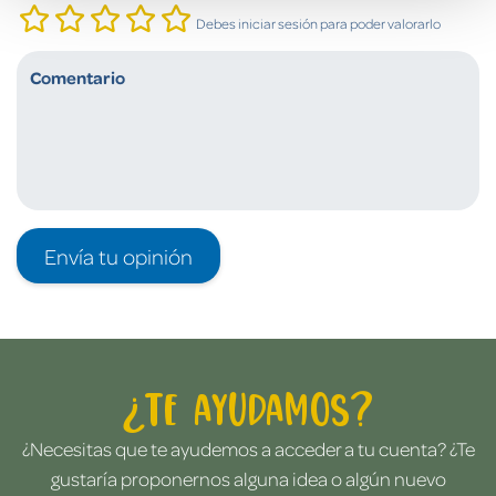
Debes iniciar sesión para poder valorarlo
Envía tu opinión
¿Te ayudamos?
¿Necesitas que te ayudemos a acceder a tu cuenta? ¿Te
gustaría proponernos alguna idea o algún nuevo