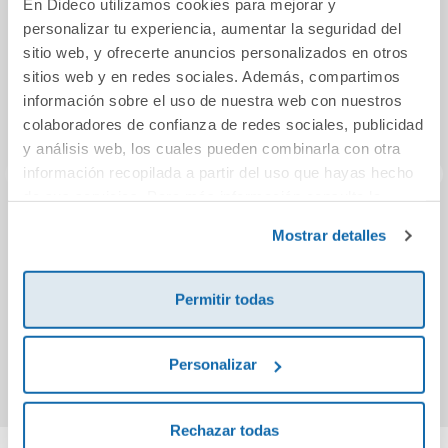
En Dideco utilizamos cookies para mejorar y
personalizar tu experiencia, aumentar la seguridad del
sitio web, y ofrecerte anuncios personalizados en otros
sitios web y en redes sociales. Además, compartimos
información sobre el uso de nuestra web con nuestros
colaboradores de confianza de redes sociales, publicidad
y análisis web, los cuales pueden combinarla con otra
información recopilada a partir del uso que hayas hecho
de sus servicios. Para más información consulta la
Política de Cookies
y la
Política de Privacidad
.
El pequeño libro de
Pack La Cerdita
Los 
Mostrar detalles
mi cumpleaños
Clea
se
Permitir todas
9,95€
19,95€
Comprar
Comprar
Personalizar
Rechazar todas