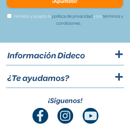
¡Apúntate!
He leído y acepto la
política de privacidad
y los
términos y
condiciones.
Información Dideco
¿Te ayudamos?
¡Síguenos!