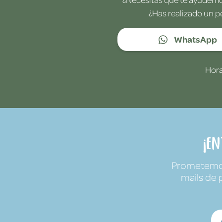
¿Has realizado un p
WhatsApp
Hora
¡E
Prometemos 
mails de 