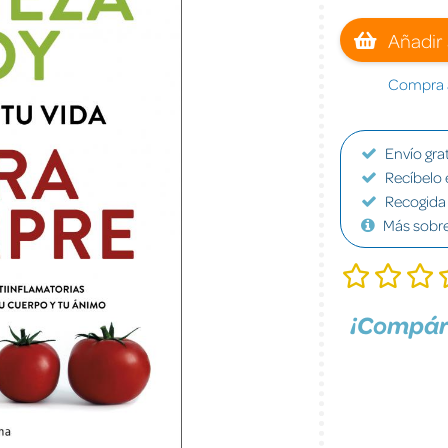
Añadir 
Compra a
Envío grat
Recíbelo 
Recogida 
Más sobr
¡Compár