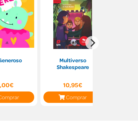
Generoso
Multiverso
La vi
Shakespeare
preh
,00€
10,95€
12
Comprar
Comprar
C