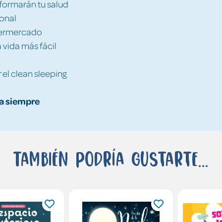
sformarán tu salud
ional
upermercado
a vida más fácil
 el clean sleeping
a siempre
También podría gustarte...