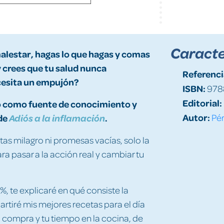
Caracte
malestar, hagas lo que hagas y comas
 crees que tu salud nunca
Referenci
cesita un empujón?
ISBN:
978
Editorial:
ro como fuente de conocimiento y
Autor:
de
.
Pér
Adiós a la inflamación
tas milagro ni promesas vacías, solo la
ra pasar a la acción real y cambiar tu
, te explicaré en qué consiste la
rtiré mis mejores recetas para el día
 compra y tu tiempo en la cocina, de