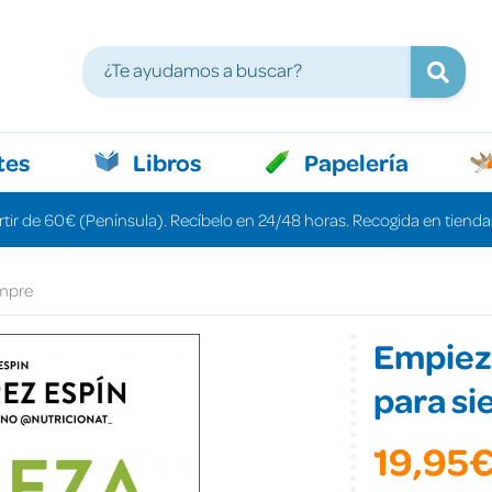
tes
Libros
Papelería
rtir de 60€ (Península). Recíbelo en 24/48 horas. Recogida en tiendas
empre
Empieza
para s
19,95