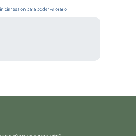
niciar sesión para poder valorarlo
dea o algún nuevo producto?