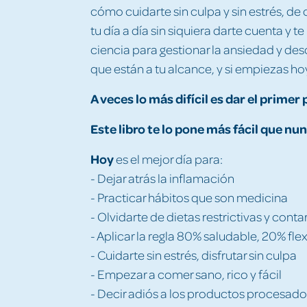
cómo cuidarte sin culpa y sin estrés, d
tu día a día sin siquiera darte cuenta y t
ciencia para gestionar la ansiedad y d
que están a tu alcance, y si empiezas ho
A veces lo más difícil es dar el primer 
Este libro te lo pone más fácil que n
Hoy
es el mejor día para:
- Dejar atrás la inflamación
- Practicar hábitos que son medicina
- Olvidarte de dietas restrictivas y conta
- Aplicar la regla 80% saludable, 20% flex
- Cuidarte sin estrés, disfrutar sin culpa
- Empezar a comer sano, rico y fácil
- Decir adiós a los productos procesado