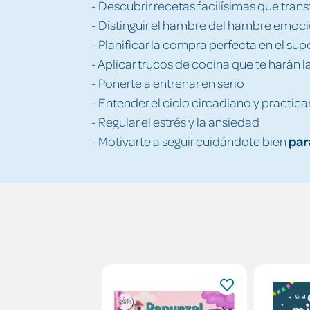
- Descubrir recetas facilísimas que tran
- Distinguir el hambre del hambre emoc
- Planificar la compra perfecta en el s
- Aplicar trucos de cocina que te harán l
- Ponerte a entrenar en serio
- Entender el ciclo circadiano y practicar
- Regular el estrés y la ansiedad
par
- Motivarte a seguir cuidándote bien