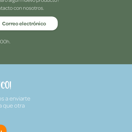
ntacto con nosotros.
Correo electrónico
:00h.
co!
s a enviarte
a que otra
!