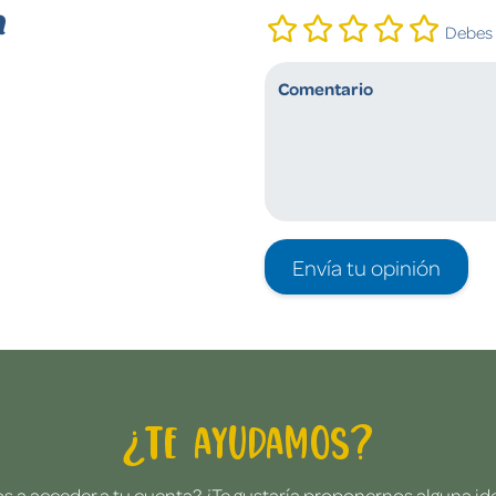
n
Debes i
Envía tu opinión
¿Te ayudamos?
 a acceder a tu cuenta? ¿Te gustaría proponernos alguna i