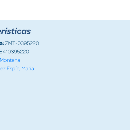
rísticas
a:
ZMT-0395220
8410395220
Montena
ez Espín, María