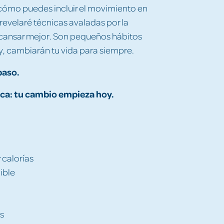
e cómo puedes incluir el movimiento en
e revelaré técnicas avaladas por la
escansar mejor. Son pequeños hábitos
y, cambiarán tu vida para siempre.
paso.
unca: tu cambio empieza hoy.
r calorías
ible
s