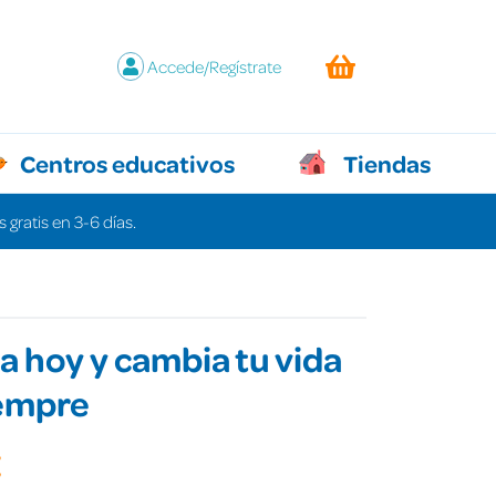
Accede/Regístrate
Centros educativos
Tiendas
 gratis en 3-6 días.
 hoy y cambia tu vida
iempre
€