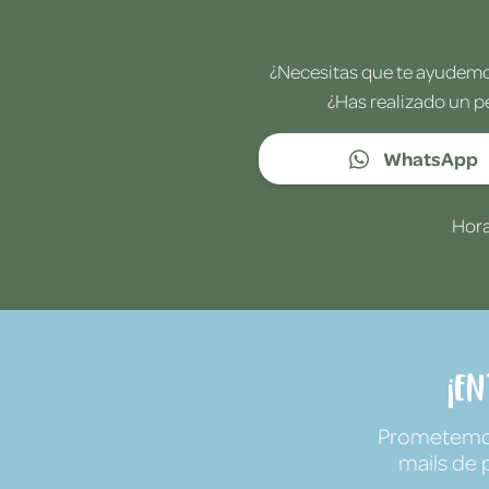
¿Necesitas que te ayudemos
¿Has realizado un p
WhatsApp
Hora
¡E
Prometemos 
mails de 