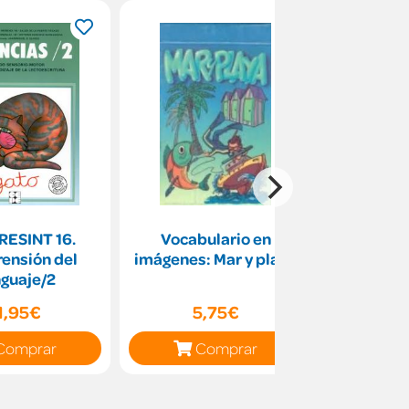
ESINT 16.
Vocabulario en
Baraja 
ensión del
imágenes: Mar y playa
Mo
guaje/2
1,95€
5,75€
5
Comprar
Comprar
C