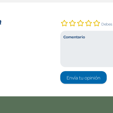
n
Debes i
Envía tu opinión