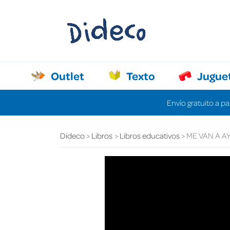
Outlet
Texto
Jugue
Envío gratuito a pa
Dideco
Libros
Libros educativos
ME VAN A A