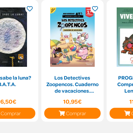
sabe la luna?
Los Detectives
PROGR
B.A.T.A.
Zoopencos. Cuaderno
Compr
de vacaciones.
Len
Empiezo 1.º de
16,50€
10,95€
1
Primaria
Comprar
Comprar