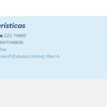
rísticas
a:
ZZZ-74883
8471748836
Tea
iroff (Estados Unidos), Marc A.