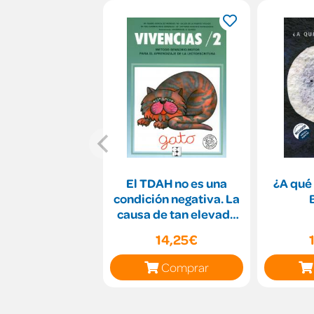
El TDAH no es una
¿A qué 
condición negativa. La
causa de tan elevado
porcentaje de diag
14,25€
Comprar