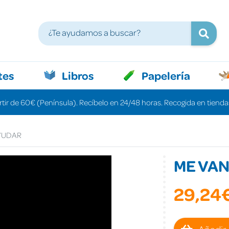
tes
Libros
Papelería
rtir de 60€ (Península). Recíbelo en 24/48 horas. Recogida en tiendas
YUDAR
ME VAN
29,24
Añadir 