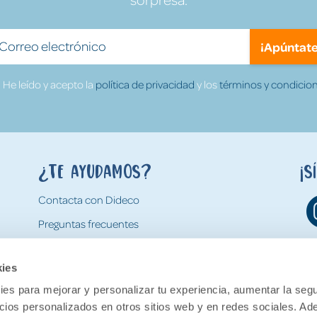
¡Apúntate
He leído y acepto la
política de privacidad
y los
términos y condicion
¿Te ayudamos?
¡S
Contacta con Dideco
Preguntas frecuentes
Formas de pago
kies
Gastos y condiciones de envío
es para mejorar y personalizar tu experiencia, aumentar la segu
Devoluciones
ncios personalizados en otros sitios web y en redes sociales. A