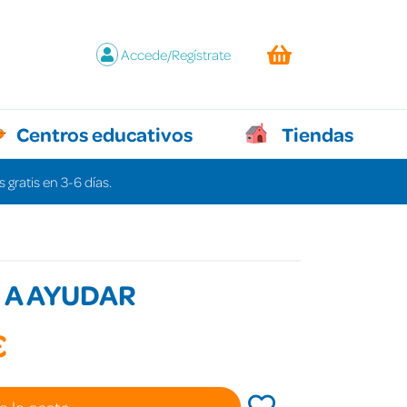
Accede/Regístrate
Centros educativos
Tiendas
 gratis en 3-6 días.
 A AYUDAR
€
a la cesta