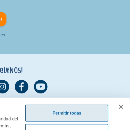
!
es.
íguenos!
Permitir todas
ridad del
demás,