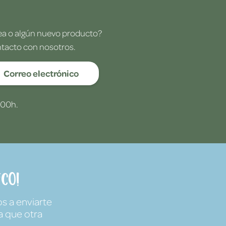
dea o algún nuevo producto?
ntacto con nosotros.
Correo electrónico
:00h.
co!
s a enviarte
a que otra