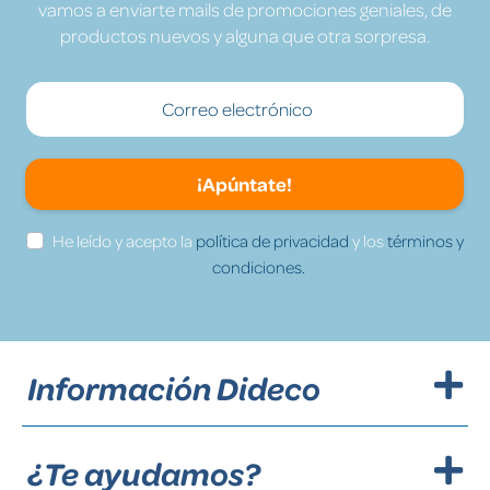
vamos a enviarte mails de promociones geniales, de
productos nuevos y alguna que otra sorpresa.
¡Apúntate!
He leído y acepto la
política de privacidad
y los
términos y
condiciones.
Información Dideco
¿Te ayudamos?