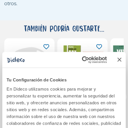
otros.
También podría gustarte...
Tu Configuración de Cookies
En Dideco utilizamos cookies para mejorar y
personalizar tu experiencia, aumentar la seguridad del
sitio web, y ofrecerte anuncios personalizados en otros
sitios web y en redes sociales. Además, compartimos
PRA. Programa de
Polet y los
F
información sobre el uso de nuestra web con nuestros
Refuerzo del
Sentimientos. Tres
Compr
colaboradores de confianza de redes sociales, publicidad
Aprendizaje 2
piezas de teatro
L