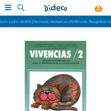
o a partir de 60€ (Península). Recíbelo en 24/48 horas. Recogida en tiendas