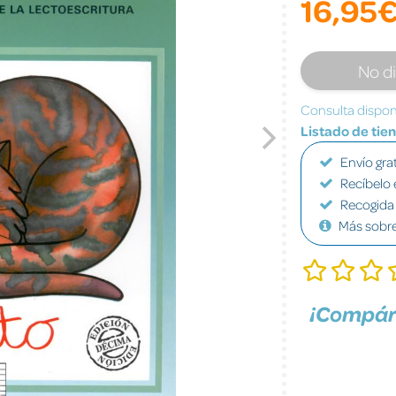
16,95
No d
Consulta disponi
Listado de tie
Envío grat
Recíbelo 
Recogida 
Más sobr
¡Compár