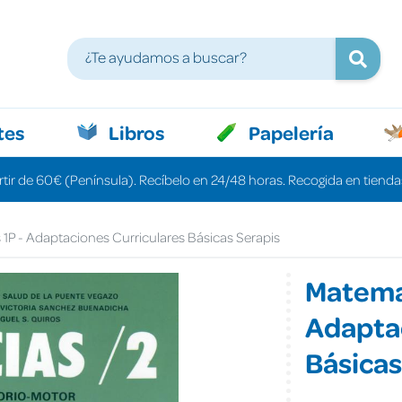
tes
Libros
Papelería
rtir de 60€ (Península). Recíbelo en 24/48 horas. Recogida en tiendas
1P - Adaptaciones Curriculares Básicas Serapis
Matemat
Adaptac
Básicas