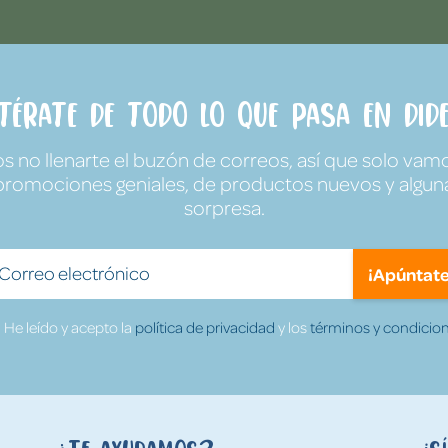
ntérate de todo lo que pasa en Dide
no llenarte el buzón de correos, así que solo vamo
promociones geniales, de productos nuevos y algun
sorpresa.
¡Apúntate
He leído y acepto la
política de privacidad
y los
términos y condicion