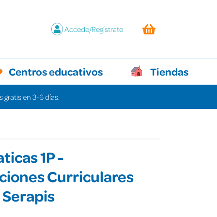
Accede/Regístrate
Centros educativos
Tiendas
 gratis en 3-6 días.
icas 1P -
iones Curriculares
 Serapis