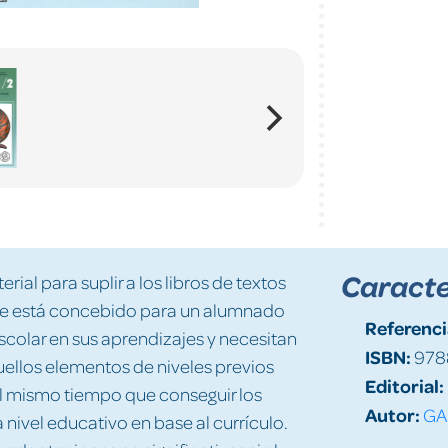
Caracte
ial para suplir a los libros de textos
 que está concebido para un alumnado
Referenci
scolar en sus aprendizajes y necesitan
ISBN:
978
ellos elementos de niveles previos
Editorial:
 al mismo tiempo que conseguir los
Autor:
GA
nivel educativo en base al currículo.