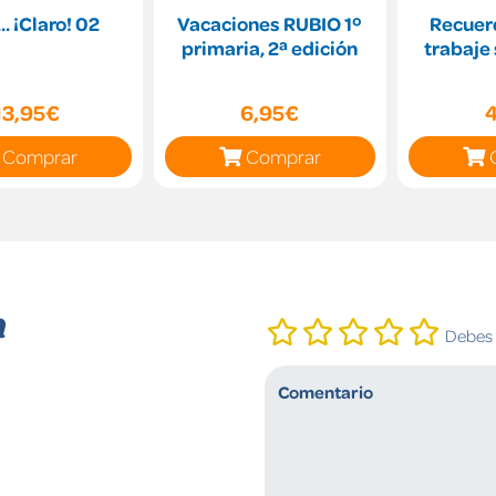
.. ¡Claro! 02
Vacaciones RUBIO 1º
Recuerd
primaria, 2ª edición
trabaje 
13,95€
6,95€
Comprar
Comprar
n
Debes i