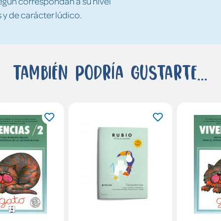
egún correspondan a su nivel
y de carácter lúdico.
También podría gustarte...