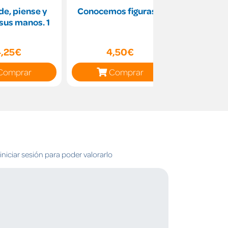
e, piense y
Conocemos figuras 3
Vocabular
sus manos. 1
Imá
4,25€
4,50€
23
Comprar
Comprar
C
niciar sesión para poder valorarlo