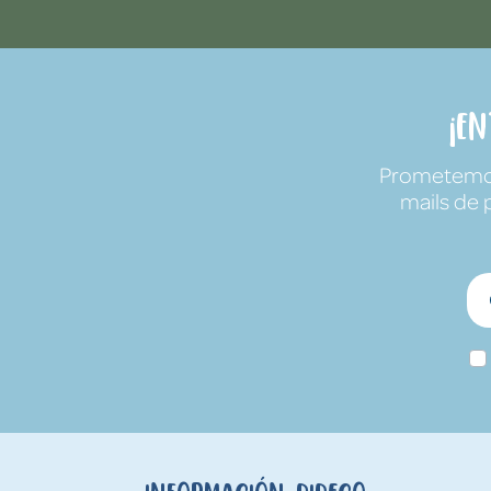
¡E
Prometemos 
mails de 