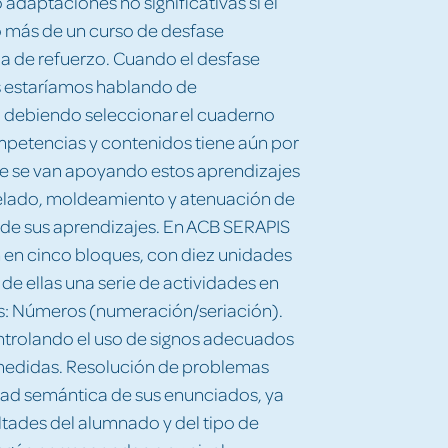
adaptaciones no significativas si el
 no más de un curso de desfase
a de refuerzo. Cuando el desfase
os estaríamos hablando de
s, debiendo seleccionar el cuaderno
petencias y contenidos tiene aún por
te se van apoyando estos aprendizajes
delado, moldeamiento y atenuación de
n de sus aprendizajes. En ACB SERAPIS
n en cinco bloques, con diez unidades
de ellas una serie de actividades en
os: Números (numeración/seriación).
ntrolando el uso de signos adecuados
 medidas. Resolución de problemas
ltad semántica de sus enunciados, ya
ultades del alumnado y del tipo de