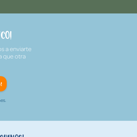
co!
s a enviarte
a que otra
!
es.