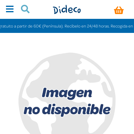
ito a partir de 60€ (Península). Recíbelo en 24/48 horas. Recogida en tiend