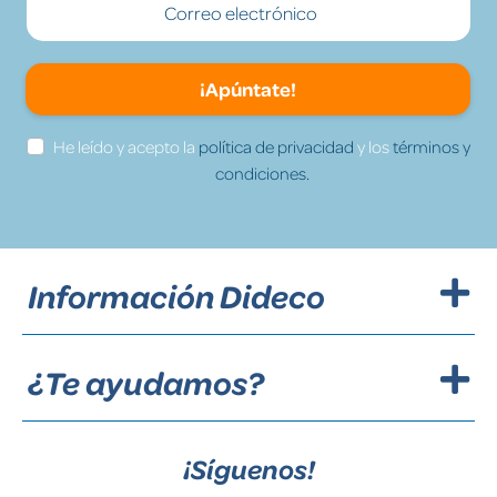
¡Apúntate!
He leído y acepto la
política de privacidad
y los
términos y
condiciones.
Información Dideco
¿Te ayudamos?
¡Síguenos!