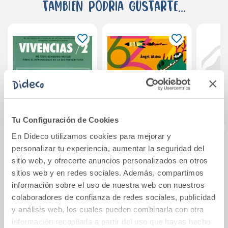
También podría gustarte...
Tu Configuración de Cookies
En Dideco utilizamos cookies para mejorar y
personalizar tu experiencia, aumentar la seguridad del
Recuerde, piense y
Matecracks.
Cuid
sitio web, y ofrecerte anuncios personalizados en otros
trabaje sus manos.
Actividades de
mi o
sitios web y en redes sociales. Además, compartimos
1
competencia
información sobre el uso de nuestra web con nuestros
matemática:
4,25€
1,90€
colaboradores de confianza de redes sociales, publicidad
números,
y análisis web, los cuales pueden combinarla con otra
geometría,
Comprar
Comprar
información recopilada a partir del uso que hayas hecho
medida, l