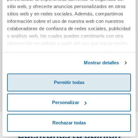
sitio web, y ofrecerte anuncios personalizados en otros
sitios web y en redes sociales. Además, compartimos
información sobre el uso de nuestra web con nuestros
colaboradores de confianza de redes sociales, publicidad
y análisis web, los cuales pueden combinarla con otra
información recopilada a partir del uso que hayas hecho
Ceci y los objetos
Bloques rojos
Drila
de sus servicios. Para más información consulta la
rotos
U
Política de Cookies
y la
Política de Privacidad
.
Mostrar detalles
sup
Apre
18,50€
16,50€
Permitir todas
Comprar
Comprar
Personalizar
Rechazar todas
Cuéntanos tu opinión