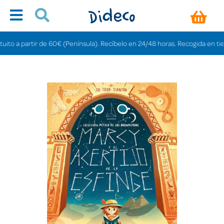
 a partir de 60€ (Península). Recíbelo en 24/48 horas. Recogida en tiendas 