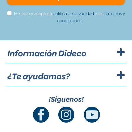
He leído y acepto la
política de privacidad
y los
términos y
condiciones.
Información Dideco
¿Te ayudamos?
¡Síguenos!