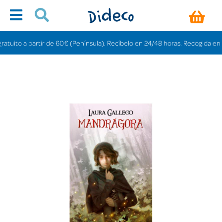
ito a partir de 60€ (Península). Recíbelo en 24/48 horas. Recogida en tiend