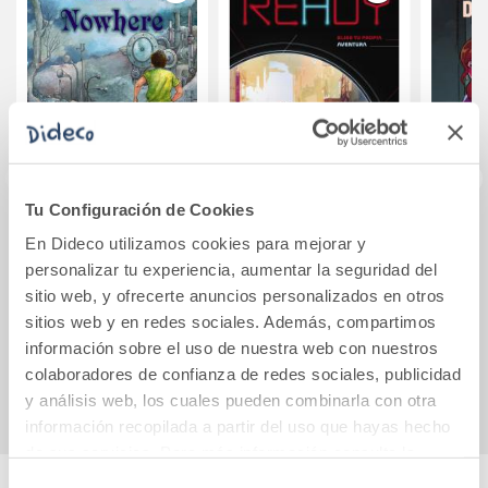
Tu Configuración de Cookies
Nowhere
Ready. Casandra
La te
En Dideco utilizamos cookies para mejorar y
personalizar tu experiencia, aumentar la seguridad del
sitio web, y ofrecerte anuncios personalizados en otros
10,95€
5,95€
sitios web y en redes sociales. Además, compartimos
información sobre el uso de nuestra web con nuestros
Comprar
Comprar
colaboradores de confianza de redes sociales, publicidad
y análisis web, los cuales pueden combinarla con otra
información recopilada a partir del uso que hayas hecho
de sus servicios. Para más información consulta la
Política de Cookies
y la
Política de Privacidad
.