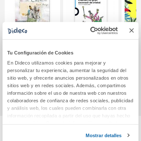
Tu Configuración de Cookies
Pájaros en la
Charlie y el gran
El
cabeza
ascensor de cristal
grand
En Dideco utilizamos cookies para mejorar y
personalizar tu experiencia, aumentar la seguridad del
16,50€
12,95€
sitio web, y ofrecerte anuncios personalizados en otros
sitios web y en redes sociales. Además, compartimos
Comprar
Comprar
información sobre el uso de nuestra web con nuestros
colaboradores de confianza de redes sociales, publicidad
y análisis web, los cuales pueden combinarla con otra
información recopilada a partir del uso que hayas hecho
de sus servicios. Para más información consulta la
Política de Cookies
y la
Política de Privacidad
.
Cuéntanos tu opinión
Mostrar detalles