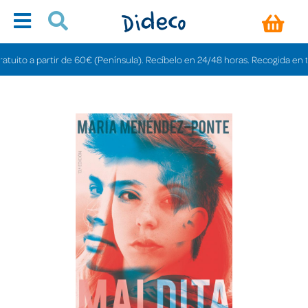
to a partir de 60€ (Península). Recíbelo en 24/48 horas. Recogida en tienda