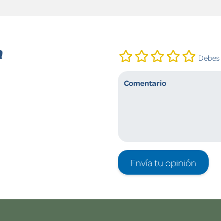
n
Debes i
Envía tu opinión