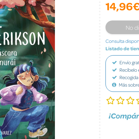
14,96
No d
Consulta disponi
Listado de tie
Envío grat
Recíbelo 
Recogida 
Más sobr
¡Compár