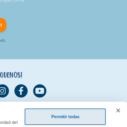
!
es.
íguenos!
Permitir todas
ridad del