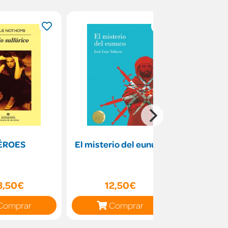
ÉROES
El misterio del eunuco
Mamá, ¿me
histori
oficial) (
his
3,50€
12,50€
15
Comprar
Comprar
C