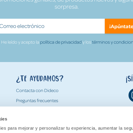
sorpresa.
¡Apúntate
He leído y acepto la
política de privacidad
y los
términos y condicion
¿Te ayudamos?
¡S
Contacta con Dideco
Preguntas frecuentes
Formas de pago
kies
Gastos y condiciones de envío
es para mejorar y personalizar tu experiencia, aumentar la segu
Devoluciones