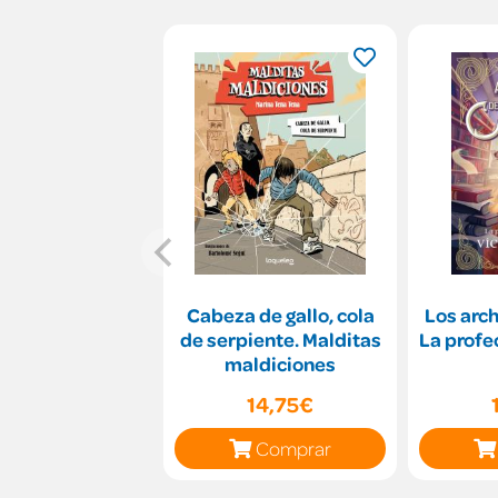
Cabeza de gallo, cola
Los arch
de serpiente. Malditas
La profe
maldiciones
14,75€
Comprar