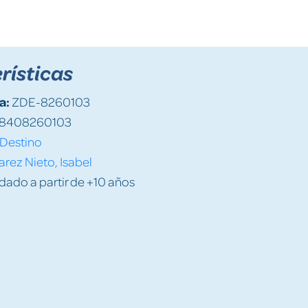
rísticas
a:
ZDE-8260103
8408260103
Destino
arez Nieto, Isabel
do a partir de +10 años