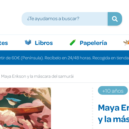
tes
Libros
Papelería
rtir de 60€ (Península). Recíbelo en 24/48 horas. Recogida en tiendas
. Maya Erikson y la máscara del samurái
+10 años
Maya Er
y la má