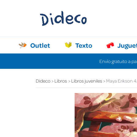
Outlet
Texto
Jugue
Envío gratuito a pa
Dideco
Libros
Libros juveniles
Maya Erikson 4