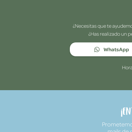
¿Necesitas que te ayudemos
¿Has realizado un p
WhatsApp
Hora
¡E
Prometemos 
mails de 