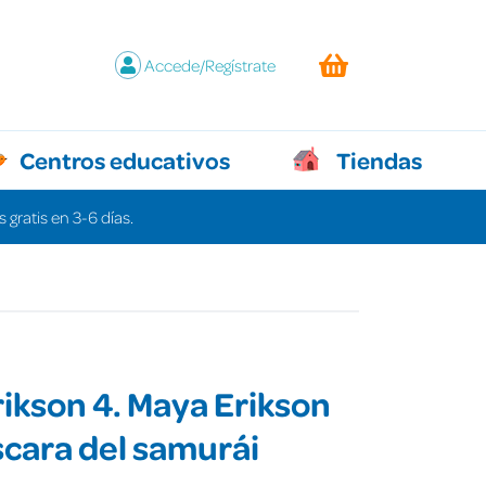
Accede/Regístrate
Centros educativos
Tiendas
 gratis en 3-6 días.
ikson 4. Maya Erikson
scara del samurái