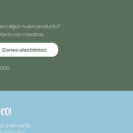
dea o algún nuevo producto?
ntacto con nosotros.
Correo electrónico
:00h.
co!
s a enviarte
a que otra