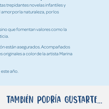
stas trepidantes novelas infantiles y
l amor por la naturaleza, por los
, sino que fomentan valores como la
ticia.
ersión están asegurados. Acompañados
 originales a color de la artista Marina
 este año.
También podría gustarte...