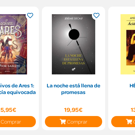
ivos de Ares 1:
La noche está llena de
H
cía equivocada
promesas
15,95€
19,95€
1
Comprar
Comprar