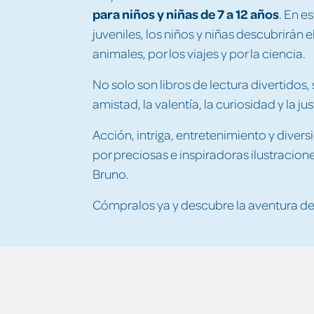
para niños y niñas de 7 a 12 años
. En e
juveniles, los niños y niñas descubrirán e
animales, por los viajes y por la ciencia.
No solo son libros de lectura divertidos
amistad, la valentía, la curiosidad y la jus
Acción, intriga, entretenimiento y div
por preciosas e inspiradoras ilustraciones
Bruno.
Cómpralos ya y descubre la aventura de