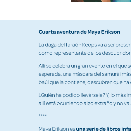
Cuarta aventura de Maya Erikson
La daga del faraón Keops va a ser prese
como representante de los descubridore
Allí se celebra un gran evento en el que 
esperada, una máscara del samurái más fa
baúl que la contiene, descubren que ha
¿Quién ha podido llevársela? Y, lo más 
allí está ocurriendo algo extraño y no va 
****
una
serie de libros inf
Maya Erikson
es