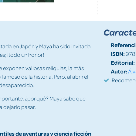
Caracte
Referenci
ntada en Japón y Maya ha sido invitada
ISBN:
978
s; ¡todo un honor!
Editorial:
se exponen valiosas reliquias; la más
Autor:
Álv
moso de la historia. Pero, al abrir el
Recomenda
 desaparecido.
importante, ¿por qué? Maya sabe que
a dejarlo pasar.
antiles de aventuras y ciencia ficción