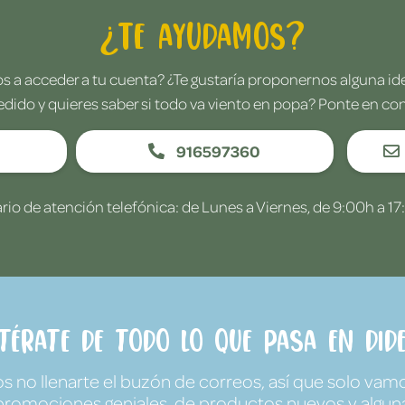
¿Te ayudamos?
 a acceder a tu cuenta? ¿Te gustaría proponernos alguna i
edido y quieres saber si todo va viento en popa? Ponte en co
916597360
rio de atención telefónica: de Lunes a Viernes, de 9:00h a 17
ntérate de todo lo que pasa en Dide
no llenarte el buzón de correos, así que solo vamo
promociones geniales, de productos nuevos y algun