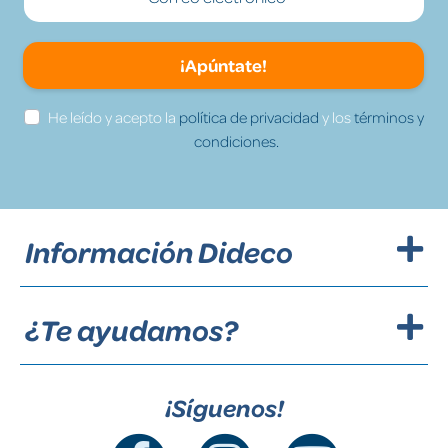
¡Apúntate!
He leído y acepto la
política de privacidad
y los
términos y
condiciones.
Información Dideco
¿Te ayudamos?
¡Síguenos!