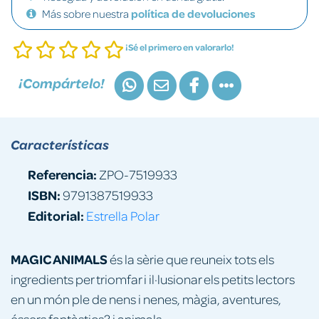
Más sobre nuestra
política de devoluciones
¡Sé el primero en valorarlo!
¡Compártelo!
Características
Referencia:
ZPO-7519933
ISBN:
9791387519933
Editorial:
Estrella Polar
MAGIC ANIMALS
és la sèrie que reuneix tots els
ingredients per triomfar i il·lusionar els petits lectors
en un món ple de nens i nenes, màgia, aventures,
éssers fantàstics? i animals.