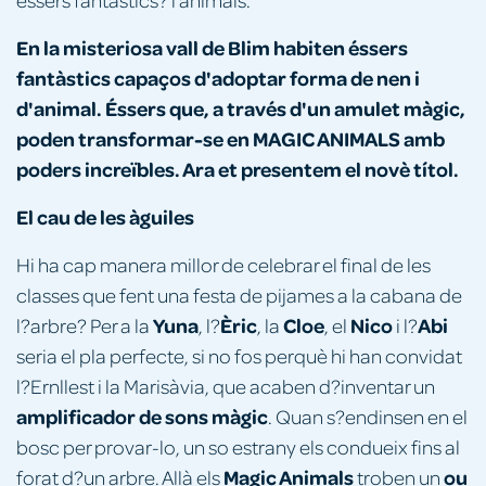
En la misteriosa vall de Blim habiten éssers
fantàstics capaços d'adoptar forma de nen i
d'animal. Éssers que, a través d'un amulet màgic,
poden transformar-se en MAGIC ANIMALS amb
poders increïbles. Ara et presentem el novè títol.
El cau de les àguiles
Hi ha cap manera millor de celebrar el final de les
classes que fent una festa de pijames a la cabana de
Yuna
Èric
Cloe
Nico
Abi
l?arbre? Per a la
, l?
, la
, el
i l?
seria el pla perfecte, si no fos perquè hi han convidat
l?Ernllest i la Marisàvia, que acaben d?inventar un
amplificador de sons màgic
. Quan s?endinsen en el
bosc per provar-lo, un so estrany els condueix fins al
Magic Animals
ou
forat d?un arbre. Allà els
troben un