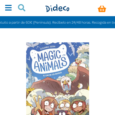
 a partir de 60€ (Península). Recíbelo en 24/48 horas. Recogida en tiendas 