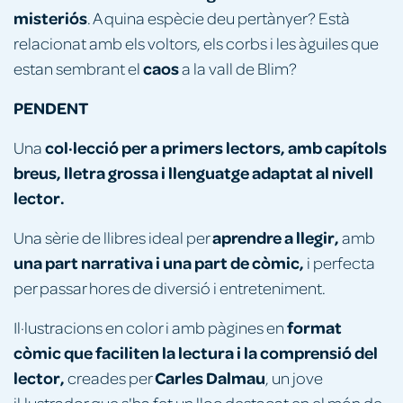
misteriós
. A quina espècie deu pertànyer? Està
relacionat amb els voltors, els corbs i les àguiles que
caos
estan sembrant el
a la vall de Blim?
PENDENT
col·lecció per a primers lectors, amb capítols
Una
breus, lletra grossa i llenguatge adaptat al nivell
lector.
aprendre a llegir,
Una sèrie de llibres ideal per
amb
una
part narrativa i una part de còmic,
i perfecta
per passar hores de diversió i entreteniment.
format
Il·lustracions en color i amb pàgines en
còmic que faciliten la lectura i la comprensió del
lector,
Carles Dalmau
creades per
, un jove
il·lustrador que s'ha fet un lloc destacat en el món de