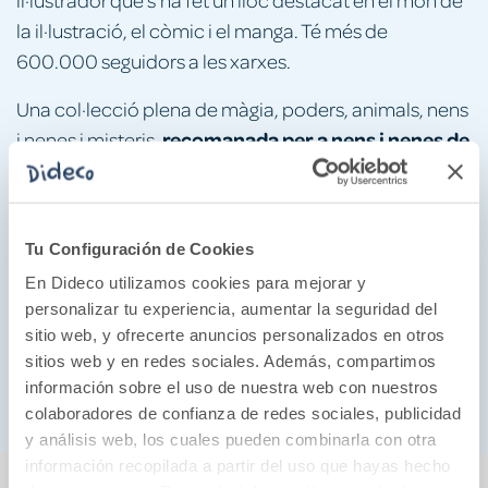
la il·lustració, el còmic i el manga. Té més de
600.000 seguidors a les xarxes.
Una col·lecció plena de màgia, poders, animals, nens
recomanada per a nens i nenes de
i nenes i misteris,
6 a 8 anys
Anna Kadabra i
. Perfecta per a lectors d'
Marcus Pocus.
GÈNERE
Tu Configuración de Cookies
En Dideco utilizamos cookies para mejorar y
Acció i aventura
personalizar tu experiencia, aumentar la seguridad del
Misteris i màgia
sitio web, y ofrecerte anuncios personalizados en otros
Animals i poders
sitios web y en redes sociales. Además, compartimos
Humor i diversió
información sobre el uso de nuestra web con nuestros
colaboradores de confianza de redes sociales, publicidad
y análisis web, los cuales pueden combinarla con otra
información recopilada a partir del uso que hayas hecho
También podría gustarte...