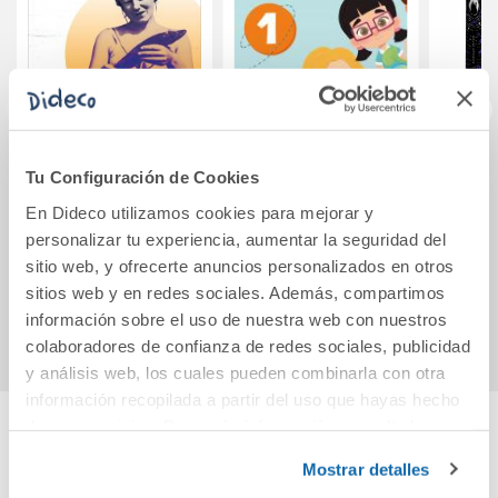
Luciérnaga
Hello Mil 1 Bold
Tu Configuración de Cookies
(Premio Lumen
English 1 Infantil
En Dideco utilizamos cookies para mejorar y
2024)
Student s Book
personalizar tu experiencia, aumentar la seguridad del
19,90€
34,50€
sitio web, y ofrecerte anuncios personalizados en otros
sitios web y en redes sociales. Además, compartimos
Comprar
Comprar
información sobre el uso de nuestra web con nuestros
colaboradores de confianza de redes sociales, publicidad
y análisis web, los cuales pueden combinarla con otra
información recopilada a partir del uso que hayas hecho
de sus servicios. Para más información consulta la
Política de Cookies
y la
Política de Privacidad
.
Cuéntanos tu opinión
Mostrar detalles