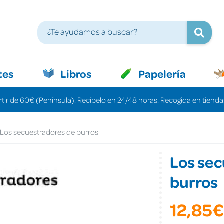
tes
Libros
Papelería
rtir de 60€ (Península). Recíbelo en 24/48 horas. Recogida en tiendas
Los secuestradores de burros
Los sec
burros
12,85€