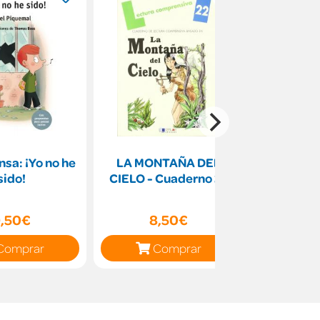
sa: ¡Yo no he
LA MONTAÑA DEL
El chip e
sido!
CIELO - Cuaderno 22
,50€
8,50€
11
Comprar
Comprar
C