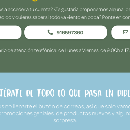
 a acceder a tu cuenta? ¿Te gustaría proponernos alguna i
edido y quieres saber si todo va viento en popa? Ponte en co
916597360
rio de atención telefónica: de Lunes a Viernes, de 9:00h a 17
ntérate de todo lo que pasa en Dide
no llenarte el buzón de correos, así que solo vamo
promociones geniales, de productos nuevos y algun
sorpresa.