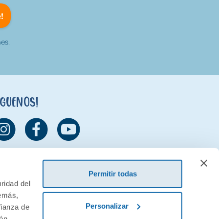
!
es.
íguenos!
Permitir todas
ridad del
demás,
Personalizar
fianza de
ión