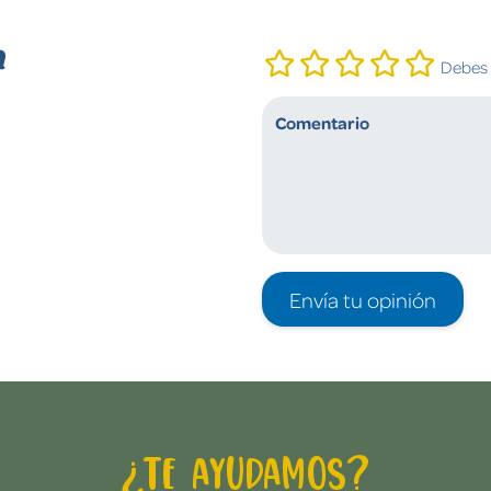
n
Debes i
Envía tu opinión
¿Te ayudamos?