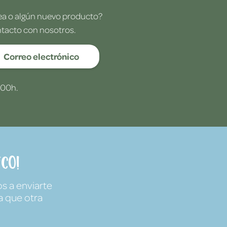
dea o algún nuevo producto?
ntacto con nosotros.
Correo electrónico
:00h.
co!
s a enviarte
a que otra