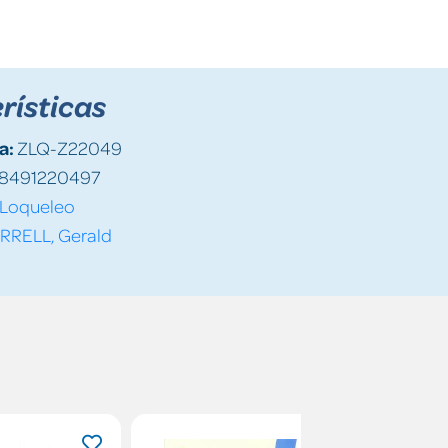
rísticas
a:
ZLQ-Z22049
8491220497
Loqueleo
RRELL, Gerald