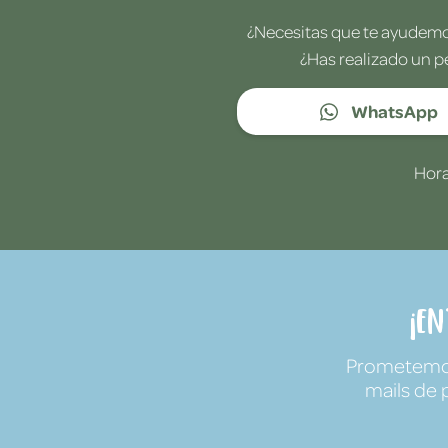
¿Necesitas que te ayudemos
¿Has realizado un p
WhatsApp
Hora
¡E
Prometemos 
mails de 