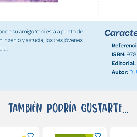
Caracte
nde su amigo Yani está a punto de
n ingenio y astucia, los tres jóvenes
Referenci
cia.
ISBN:
978
Editorial:
Autor:
DU
También podría gustarte...