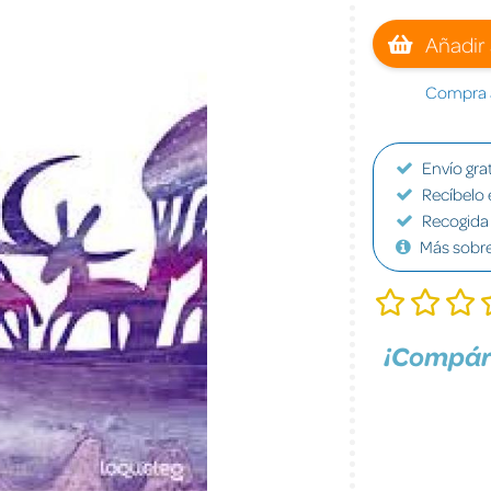
Añadir 
Compra a
Envío grat
Recíbelo 
Recogida 
Más sobr
¡Compár