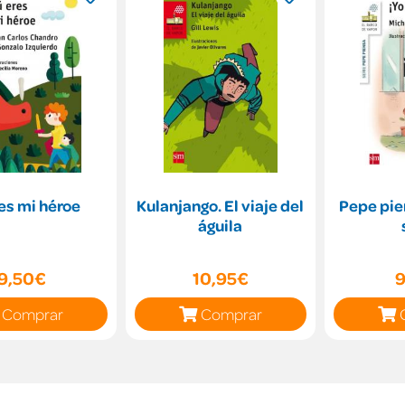
es mi héroe
Kulanjango. El viaje del
Pepe pien
águila
9,50€
10,95€
9
Comprar
Comprar