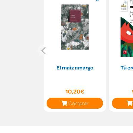
El maíz amargo
Tú er
10,20€
Comprar