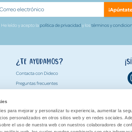
¡Apúntate
He leído y acepto la
política de privacidad
y los
términos y condicion
¿Te ayudamos?
¡S
Contacta con Dideco
Preguntas frecuentes
Formas de pago
kies
Gastos y condiciones de envío
es para mejorar y personalizar tu experiencia, aumentar la segu
Devoluciones
ncios personalizados en otros sitios web y en redes sociales. A
obre el uso de nuestra web con nuestros colaboradores de con
 y análisis web, los cuales pueden combinarla con otra informac