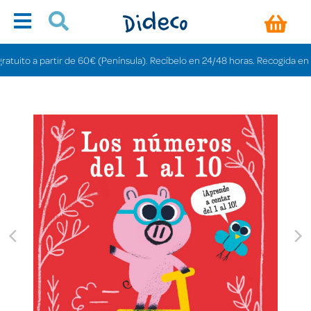
ito a partir de 60€ (Península). Recíbelo en 24/48 horas. Recogida en tiend