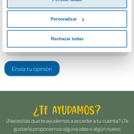
Debes iniciar sesión para poder valorarlo
Personalizar
Rechazar todas
Envía tu opinión
¿Te ayudamos?
¿Necesitas que te ayudemos a acceder a tu cuenta? ¿Te
gustaría proponernos alguna idea o algún nuevo