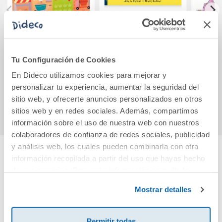
La excavadora
Somos amables
¿Pue
ruidosa
Tu Configuración de Cookies
19,90€
14,20€
En Dideco utilizamos cookies para mejorar y
personalizar tu experiencia, aumentar la seguridad del
Comprar
Comprar
sitio web, y ofrecerte anuncios personalizados en otros
sitios web y en redes sociales. Además, compartimos
información sobre el uso de nuestra web con nuestros
colaboradores de confianza de redes sociales, publicidad
y análisis web, los cuales pueden combinarla con otra
información recopilada a partir del uso que hayas hecho
Cuéntanos tu opinión
de sus servicios. Para más información consulta la
Política de Cookies
y la
Política de Privacidad
.
Mostrar detalles
¡Sé el primero en valorar este producto!
Permitir todas