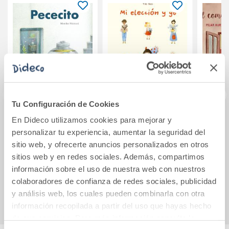
Tu Configuración de Cookies
En Dideco utilizamos cookies para mejorar y
Pececito
Mi elección y yo
El c
personalizar tu experiencia, aumentar la seguridad del
sitio web, y ofrecerte anuncios personalizados en otros
sitios web y en redes sociales. Además, compartimos
15,00€
14,00€
información sobre el uso de nuestra web con nuestros
colaboradores de confianza de redes sociales, publicidad
Comprar
Comprar
y análisis web, los cuales pueden combinarla con otra
información recopilada a partir del uso que hayas hecho
de sus servicios. Para más información consulta la