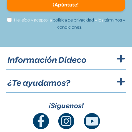
¡Apúntate!
He leído y acepto la
política de privacidad
y los
términos y
condiciones.
Información Dideco
¿Te ayudamos?
¡Síguenos!