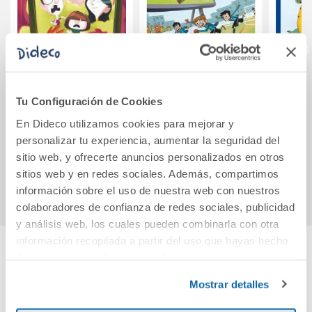
El idioma de las
Los Futbolísimos
Un co
Tu Configuración de Cookies
lentejas
4: El misterio del
ha
ojo de halcón
En Dideco utilizamos cookies para mejorar y
personalizar tu experiencia, aumentar la seguridad del
10,95€
12,95€
sitio web, y ofrecerte anuncios personalizados en otros
Comprar
Comprar
sitios web y en redes sociales. Además, compartimos
información sobre el uso de nuestra web con nuestros
colaboradores de confianza de redes sociales, publicidad
y análisis web, los cuales pueden combinarla con otra
información recopilada a partir del uso que hayas hecho
de sus servicios. Para más información consulta la
Cuéntanos tu opinión
Política de Cookies
y la
Política de Privacidad
.
Mostrar detalles
¡Sé el primero en valorar este producto!