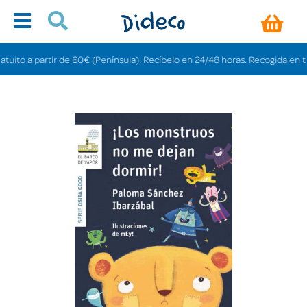
to a partir de 60€ (Península). Recíbelo en 24/48 horas. Recogida en tiendas