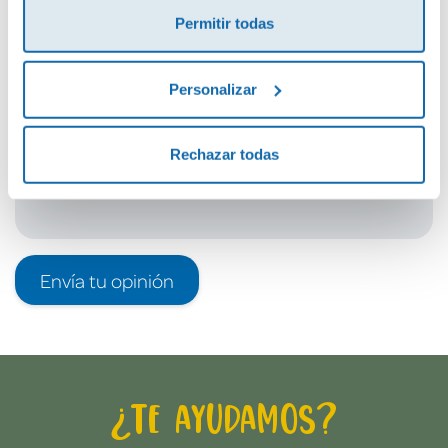
Permitir todas
Debes iniciar sesión para poder valorarlo
Personalizar
Rechazar todas
Envía tu opinión
¿Te ayudamos?