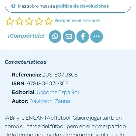
Más sobre nuestra
política de devoluciones
¡Sé el primero en valorarlo!
¡Compártelo!
Características
Referencia:
ZUS-6070305
ISBN:
9781806070305
Editorial:
Usborne EspaÑol
Autor:
Davidson, Zanna
¡A Billy le ENCANTA el fútbol! Quiere jugar tan bien
como su héroe del fútbol. pero en el primer partido
de la temporada, nada sale como había planeado.