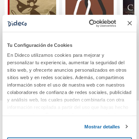
Lecturas 1: El
El sí de las niñas
Los 
Tu Configuración de Cookies
misterio de la lupa
tra
roja.
En Dideco utilizamos cookies para mejorar y
personalizar tu experiencia, aumentar la seguridad del
34,41€
12,95€
sitio web, y ofrecerte anuncios personalizados en otros
Comprar
Comprar
sitios web y en redes sociales. Además, compartimos
información sobre el uso de nuestra web con nuestros
colaboradores de confianza de redes sociales, publicidad
y análisis web, los cuales pueden combinarla con otra
información recopilada a partir del uso que hayas hecho
de sus servicios. Para más información consulta la
Cuéntanos tu opinión
Política de Cookies
y la
Política de Privacidad
.
Mostrar detalles
¡Sé el primero en valorar este producto!