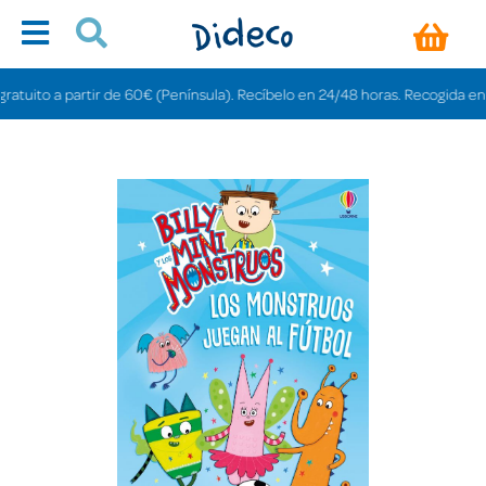
ito a partir de 60€ (Península). Recíbelo en 24/48 horas. Recogida en tiend