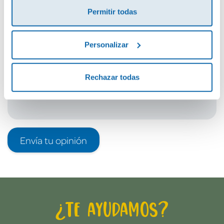
Permitir todas
Debes iniciar sesión para poder valorarlo
Personalizar
Rechazar todas
Envía tu opinión
¿Te ayudamos?