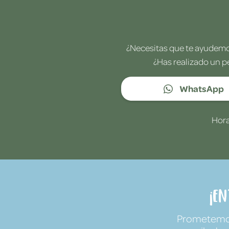
¿Necesitas que te ayudemos
¿Has realizado un p
WhatsApp
Hora
¡E
Prometemos 