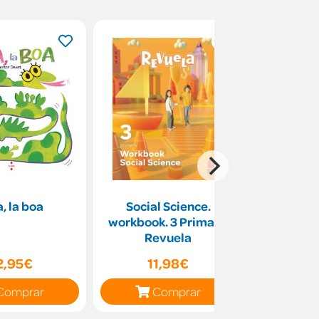
, la boa
Social Science.
Letras y
workbook. 3 Primary.
Revuela
2,95€
11,98€
2
Comprar
Comprar
C