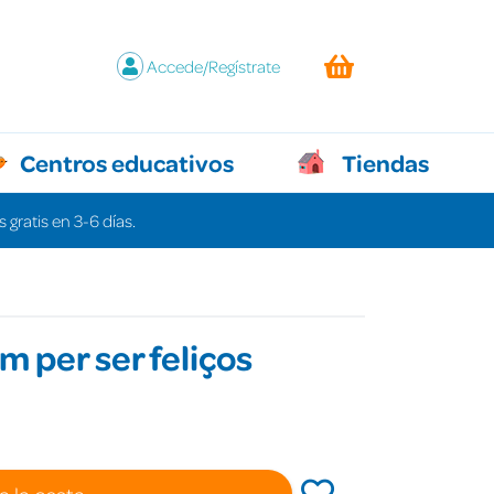
Accede/Regístrate
Centros educativos
Tiendas
 gratis en 3-6 días.
 per ser feliços
a la cesta