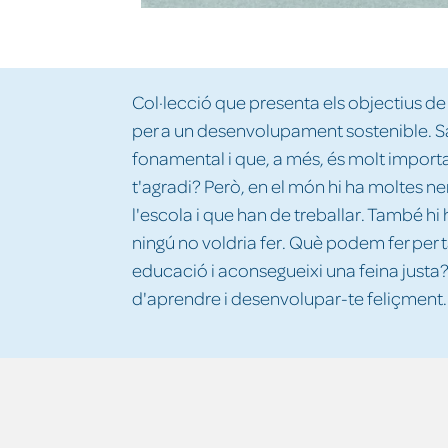
Col·lecció que presenta els objectius d
per a un desenvolupament sostenible. Sa
fonamental i que, a més, és molt importa
t'agradi? Però, en el món hi ha moltes n
l'escola i que han de treballar. També hi
ningú no voldria fer. Què podem fer per 
educació i aconsegueixi una feina justa
d'aprendre i desenvolupar-te feliçment.