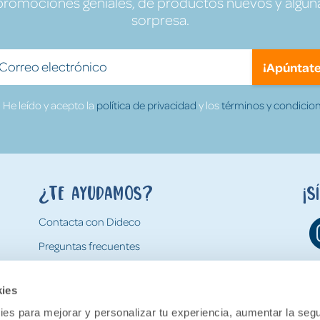
promociones geniales, de productos nuevos y algun
sorpresa.
¡Apúntate
He leído y acepto la
política de privacidad
y los
términos y condicion
¿Te ayudamos?
¡S
Contacta con Dideco
Preguntas frecuentes
Formas de pago
kies
Gastos y condiciones de envío
es para mejorar y personalizar tu experiencia, aumentar la segu
Devoluciones