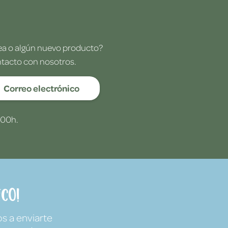
dea o algún nuevo producto?
ntacto con nosotros.
Correo electrónico
:00h.
co!
s a enviarte