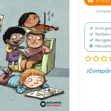
Compra a
Envío grat
Recíbelo 
Recogida 
Más sobr
¡Compár