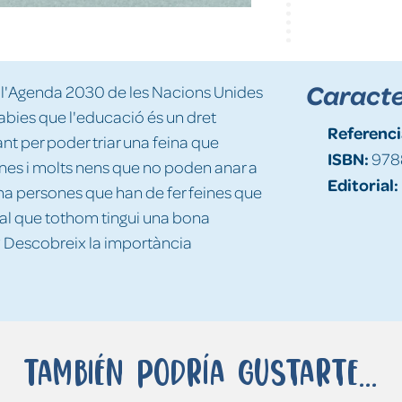
Caracte
e l'Agenda 2030 de les Nacions Unides
bies que l'educació és un dret
Referenci
nt per poder triar una feina que
ISBN:
978
enes i molts nens que no poden anar a
Editorial:
 ha persones que han de fer feines que
tal que tothom tingui una bona
? Descobreix la importància
También podría gustarte...