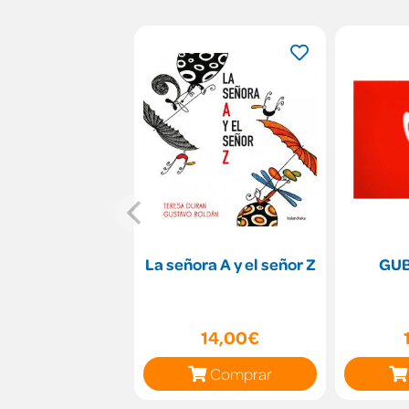
La señora A y el señor Z
GUB
14,00€
Comprar