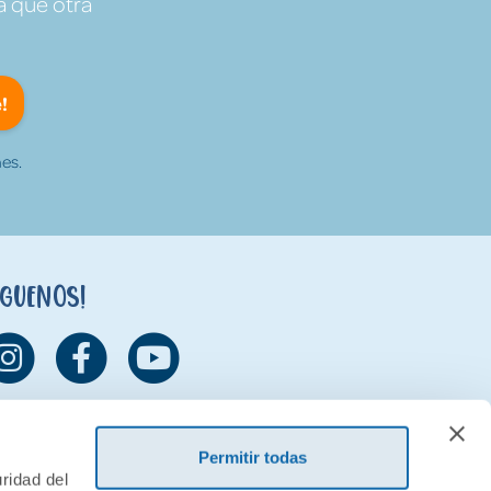
a que otra
!
es.
íguenos!
Permitir todas
ridad del