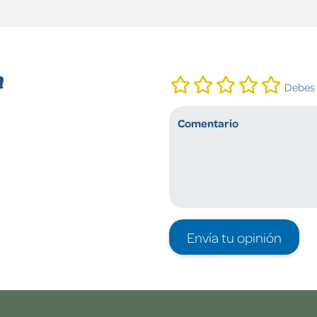
n
Debes i
Envía tu opinión