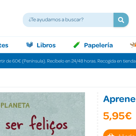
tes
Libros
Papelería
rtir de 60€ (Península). Recíbelo en 24/48 horas. Recogida en tiendas
Aprenem
5,95€
Añadir 