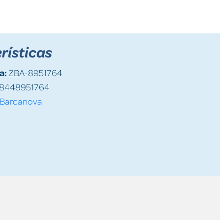
rísticas
a:
ZBA-8951764
8448951764
Barcanova