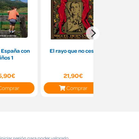
 España con
El rayo que no cesa
Mús
iños 1
5,90€
21,90€
34
Comprar
Comprar
C
niciar sesión para poder valorarlo