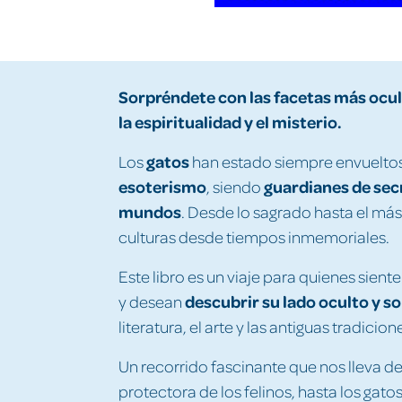
Sorpréndete con las facetas más ocul
la espiritualidad y el misterio.
gatos
Los
han estado siempre envuelto
esoterismo
guardianes de sec
, siendo
mundos
. Desde lo sagrado hasta el más
culturas desde tiempos inmemoriales.
Este libro es un viaje para quienes sien
descubrir su lado oculto y s
y desean
literatura, el arte y las antiguas tradicion
Un recorrido fascinante que nos lleva de
protectora de los felinos, hasta los gat