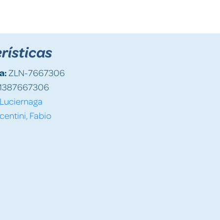
rísticas
a:
ZLN-7667306
1387667306
Luciernaga
entini, Fabio