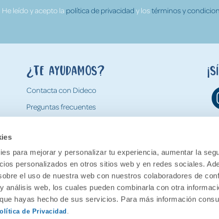
He leído y acepto la
política de privacidad
y los
términos y condicion
¿Te ayudamos?
¡S
Contacta con Dideco
Preguntas frecuentes
Formas de pago
kies
Gastos y condiciones de envío
es para mejorar y personalizar tu experiencia, aumentar la segu
Devoluciones
ncios personalizados en otros sitios web y en redes sociales. A
obre el uso de nuestra web con nuestros colaboradores de con
 y análisis web, los cuales pueden combinarla con otra informac
o que hayas hecho de sus servicios. Para más información consul
olítica de Privacidad
.