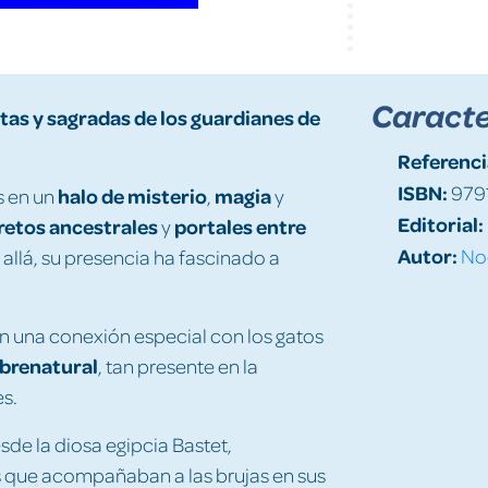
Caracte
tas y sagradas de los guardianes de
Referenci
ISBN:
979
halo de misterio
magia
s en un
,
y
Editorial:
retos ancestrales
portales entre
y
Autor:
Noc
 allá, su presencia ha fascinado a
ten una conexión especial con los gatos
obrenatural
, tan presente en la
es.
sde la diosa egipcia Bastet,
os que acompañaban a las brujas en sus