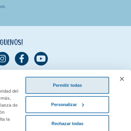
es.
íguenos!
Permitir todas
ridad del
demás,
Personalizar
fianza de
ión
ta la
Rechazar todas