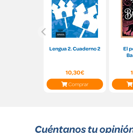
Lengua 2. Cuaderno 2
El p
Ba
10,30€
Comprar
Cuéntanos tu opinió