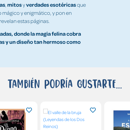
as
mitos
verdades esotéricas
,
y
que
 mágico y enigmático, y pon en
 revelan estas páginas.
radas, donde la magia felina cobra
ras y un diseño tan hermoso como
También podría gustarte...