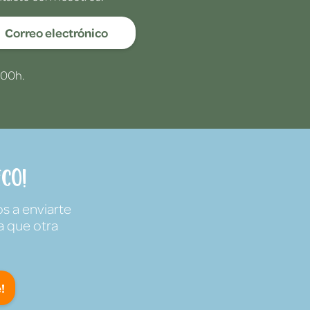
Correo electrónico
:00h.
co!
s a enviarte
a que otra
!