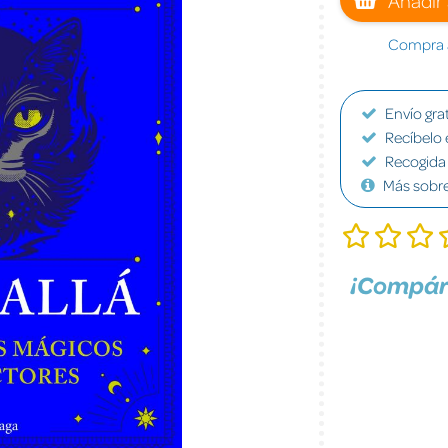
Compra a
Envío grat
Recíbelo 
Recogida 
Más sobr
¡Compár