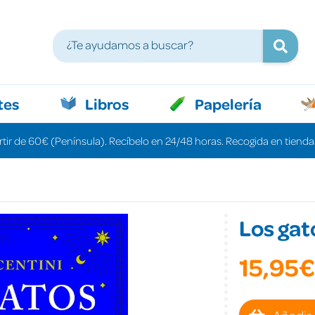
tes
Libros
Papelería
rtir de 60€ (Península). Recíbelo en 24/48 horas. Recogida en tiendas
Los gato
15,95€
Añadir 