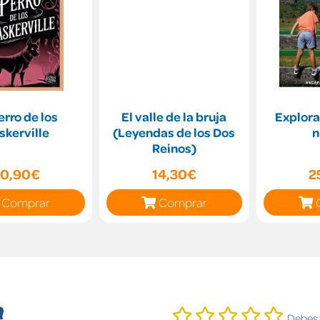
erro de los
El valle de la bruja
Explora
skerville
(Leyendas de los Dos
n
Reinos)
10,90€
14,30€
2
Comprar
Comprar
n
Debes i