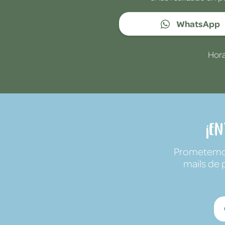
WhatsApp
Hora
¡E
Prometemos 
mails de 