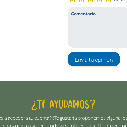
Envía tu opinión
¿Te ayudamos?
 a acceder a tu cuenta? ¿Te gustaría proponernos alguna i
edido y quieres saber si todo va viento en popa? Ponte en co