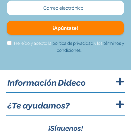
¡Apúntate!
He leído y acepto la
política de privacidad
y los
términos y
condiciones.
Información Dideco
¿Te ayudamos?
¡Síguenos!