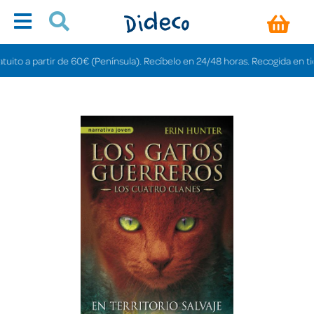
 a partir de 60€ (Península). Recíbelo en 24/48 horas. Recogida en tiendas 