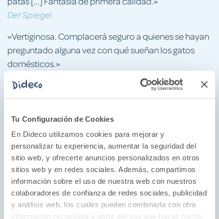
patas [...] Fantasía de primera calidad.»
Der
Spiegel
«Vertiginosa. Complacerá seguro a quienes se hayan
preguntado alguna vez con qué sueñan los gatos
domésticos.»
Publishers
Weekly
«Una aventura animal llena de suspense que hará
que los lectores acaben mirando a sus gatos de
Tu Configuración de Cookies
reojo, con cierto nerviosismo.»
En Dideco utilizamos cookies para mejorar y
Kirkus
Reviews
personalizar tu experiencia, aumentar la seguridad del
sitio web, y ofrecerte anuncios personalizados en otros
«Un misterioso universo, con una estructura y una
sitios web y en redes sociales. Además, compartimos
mitología muy detalladas.»
información sobre el uso de nuestra web con nuestros
School
Library
Journal
colaboradores de confianza de redes sociales, publicidad
y análisis web, los cuales pueden combinarla con otra
información recopilada a partir del uso que hayas hecho