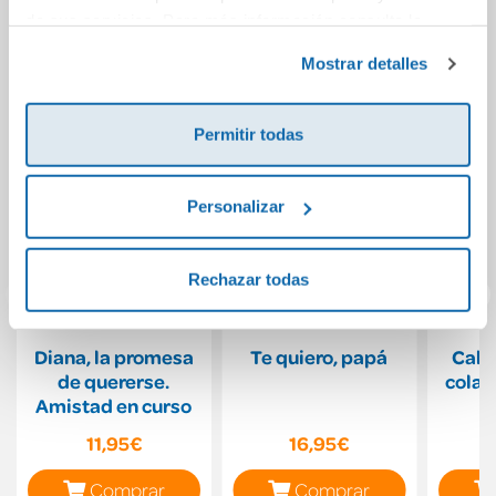
También podría gustarte...
de sus servicios. Para más información consulta la
Política de Cookies
y la
Política de Privacidad
.
Mostrar detalles
Permitir todas
Personalizar
Rechazar todas
Diana, la promesa
Te quiero, papá
Cabe
de quererse.
cola 
Amistad en curso
M
ma
11,95€
16,95€
Comprar
Comprar