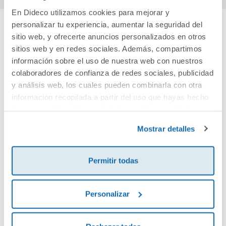
En Dideco utilizamos cookies para mejorar y
personalizar tu experiencia, aumentar la seguridad del
sitio web, y ofrecerte anuncios personalizados en otros
Cuéntanos tu opinión
sitios web y en redes sociales. Además, compartimos
información sobre el uso de nuestra web con nuestros
¡Sé el primero en valorar este producto!
colaboradores de confianza de redes sociales, publicidad
y análisis web, los cuales pueden combinarla con otra
información recopilada a partir del uso que hayas hecho
Debes iniciar sesión para poder valorarlo
de sus servicios. Para más información consulta la
Política de Cookies
y la
Política de Privacidad
.
Mostrar detalles
Permitir todas
Personalizar
Envía tu opinión