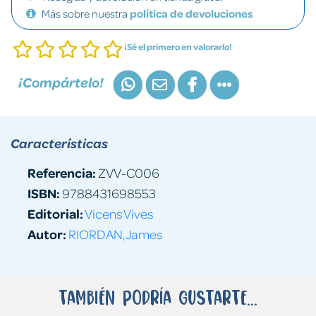
Más sobre nuestra
política de devoluciones
¡Sé el primero en valorarlo!
¡Compártelo!
Características
Referencia:
ZVV-C006
ISBN:
9788431698553
Editorial:
Vicens Vives
Autor:
RIORDAN,James
También podría gustarte...