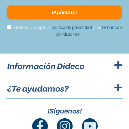
¡Apúntate!
He leído y acepto la
política de privacidad
y los
términos y
condiciones.
Información Dideco
¿Te ayudamos?
¡Síguenos!