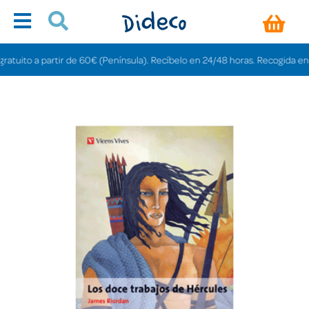
uito a partir de 60€ (Península). Recíbelo en 24/48 horas. Recogida en tiend