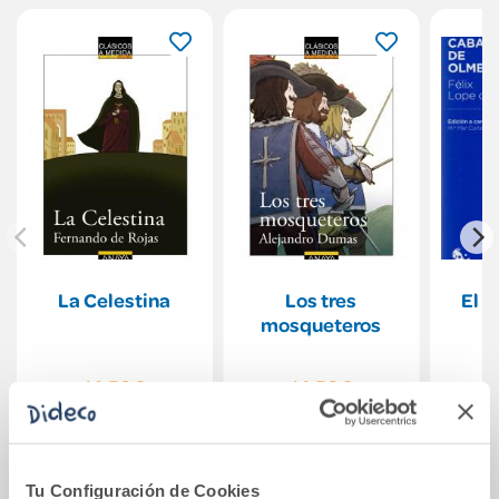
La Celestina
Los tres
El c
mosqueteros
14,50€
14,50€
Comprar
Comprar
Tu Configuración de Cookies