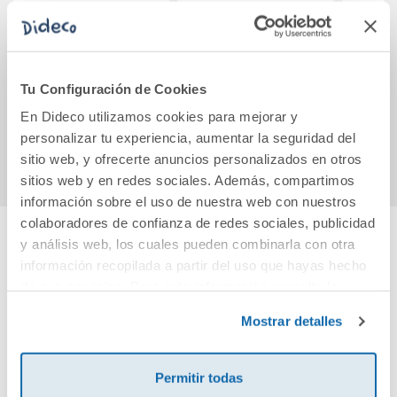
UN EWOK EN EL
El mundo de Sofía
El 
JARDÍN
Tu Configuración de Cookies
13,50€
12,95€
En Dideco utilizamos cookies para mejorar y
Comprar
Comprar
personalizar tu experiencia, aumentar la seguridad del
sitio web, y ofrecerte anuncios personalizados en otros
sitios web y en redes sociales. Además, compartimos
información sobre el uso de nuestra web con nuestros
colaboradores de confianza de redes sociales, publicidad
y análisis web, los cuales pueden combinarla con otra
Cuéntanos tu opinión
información recopilada a partir del uso que hayas hecho
de sus servicios. Para más información consulta la
Política de Cookies
y la
Política de Privacidad
.
¡Sé el primero en valorar este producto!
Mostrar detalles
Permitir todas
Debes iniciar sesión para poder valorarlo