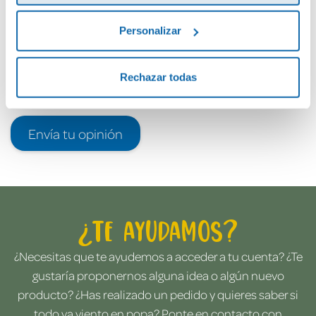
Personalizar
Rechazar todas
Envía tu opinión
¿Te ayudamos?
¿Necesitas que te ayudemos a acceder a tu cuenta? ¿Te
gustaría proponernos alguna idea o algún nuevo
producto? ¿Has realizado un pedido y quieres saber si
todo va viento en popa? Ponte en contacto con