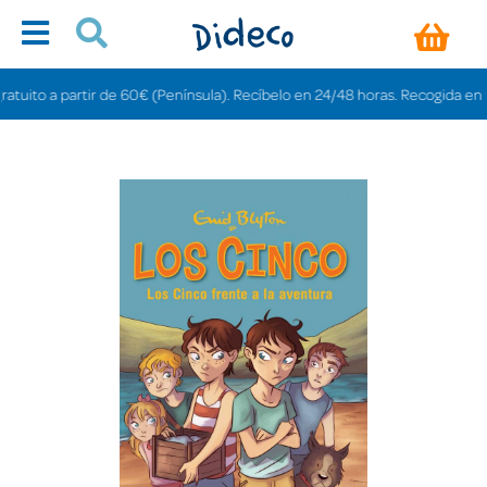
ito a partir de 60€ (Península). Recíbelo en 24/48 horas. Recogida en tienda