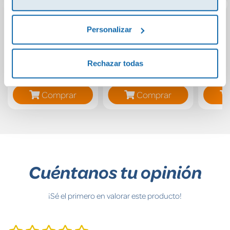
Personalizar
LUNES: EN LA
El libro del invierno
Isador
CUEVA DE LOS
Pack 
LADRONES
Moon v
Rechazar todas
Isad
10,95€
17,95€
Comprar
Comprar
Cuéntanos tu opinión
¡Sé el primero en valorar este producto!