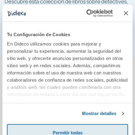
Descubre ésta colección de libros sobre detectives,
acompaña a los personajes Pepe y Maxi que han
decidido abrir una agencia de detectives en la casita
de madera abandonada de Pulgas, el perro de Pepa.
Descubriréis cantidad de aventuras que os hará
Tu Configuración de Cookies
disfrutar ¿estáis preparados?
En Dideco utilizamos cookies para mejorar y
personalizar tu experiencia, aumentar la seguridad del
sitio web, y ofrecerte anuncios personalizados en otros
También podría gustarte...
sitios web y en redes sociales. Además, compartimos
información sobre el uso de nuestra web con nuestros
colaboradores de confianza de redes sociales, publicidad
y análisis web, los cuales pueden combinarla con otra
información recopilada a partir del uso que hayas hecho
de sus servicios. Para más información consulta la
Política de Cookies
y la
Política de Privacidad
.
Mostrar detalles
Permitir todas