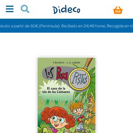
 a partir de 60€ (Península). Recíbelo en 24/48 horas. Recogida en tiendas 