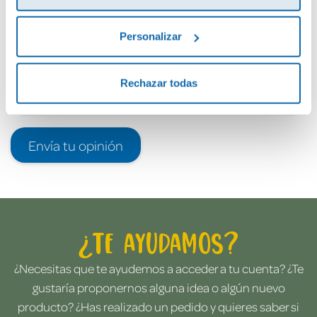
Personalizar
Rechazar todas
Envía tu opinión
¿Te ayudamos?
¿Necesitas que te ayudemos a acceder a tu cuenta? ¿Te
gustaría proponernos alguna idea o algún nuevo
producto? ¿Has realizado un pedido y quieres saber si