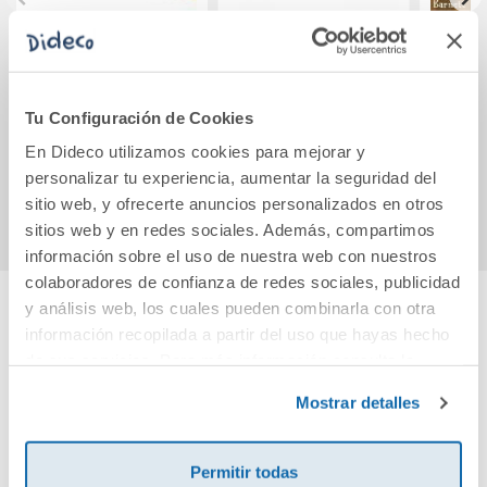
Pack El gato
Navidad de cuento
La
Gastón
Navi
Tu Configuración de Cookies
19,95€
18,50€
En Dideco utilizamos cookies para mejorar y
personalizar tu experiencia, aumentar la seguridad del
Comprar
Comprar
sitio web, y ofrecerte anuncios personalizados en otros
sitios web y en redes sociales. Además, compartimos
información sobre el uso de nuestra web con nuestros
colaboradores de confianza de redes sociales, publicidad
y análisis web, los cuales pueden combinarla con otra
información recopilada a partir del uso que hayas hecho
Cuéntanos tu opinión
de sus servicios. Para más información consulta la
Política de Cookies
y la
Política de Privacidad
.
¡Sé el primero en valorar este producto!
Mostrar detalles
Permitir todas
Debes iniciar sesión para poder valorarlo