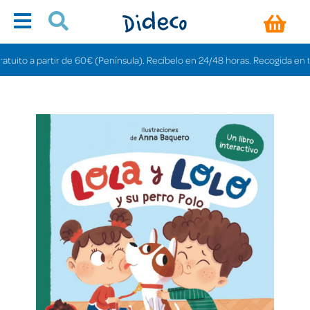
o a partir de 60€ (Península). Recíbelo en 24/48 horas. Recogida en tiendas