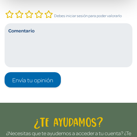
Debes iniciar sesión para poder valorarlo
Envía tu opinión
¿Te ayudamos?
¿Necesitas que te ayudemos a acceder a tu cuenta? ¿Te