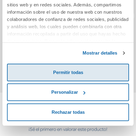
sitios web y en redes sociales. Además, compartimos
información sobre el uso de nuestra web con nuestros
colaboradores de confianza de redes sociales, publicidad
y análisis web, los cuales pueden combinarla con otra
Lo eres todo para
Mis emociones
Leo
información recopilada a partir del uso que hayas hecho
mí
molan
a
de sus servicios. Para más información consulta la
Política de Cookies
y la
Política de Privacidad
.
Mostrar detalles
19,95€
17,95€
Comprar
Comprar
Permitir todas
Personalizar
Cuéntanos tu opinión
Rechazar todas
¡Sé el primero en valorar este producto!