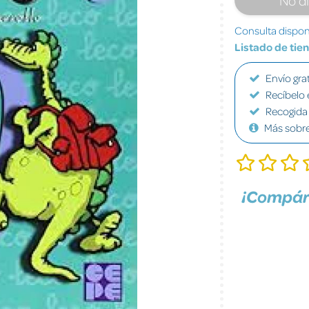
Consulta disponi
Listado de tie
Envío grat
Recíbelo 
Recogida 
Más sobr
¡Compár