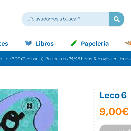
tes
Libros
Papelería
rtir de 60€ (Península). Recíbelo en 24/48 horas. Recogida en tiendas
Leco 6
9,00€
No d