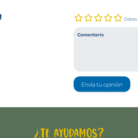
n
Debes i
Envía tu opinión
¿Te ayudamos?