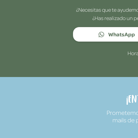
¿Necesitas que te ayudemos
¿Has realizado un p
WhatsApp
Hora
¡E
Prometemos 
mails de 