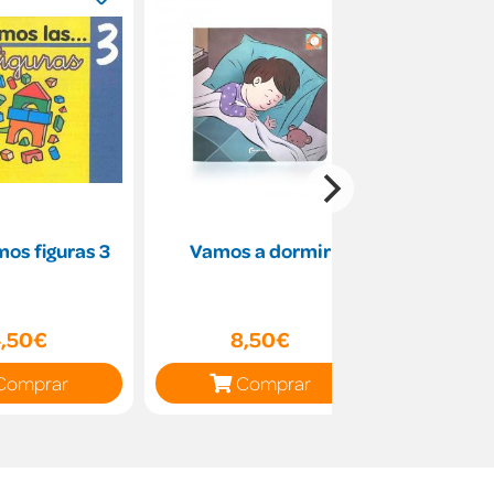
os figuras 3
Vamos a dormir
Aprendie
Manual p
educació
para la ad
,50€
8,50€
30
Comprar
Comprar
C