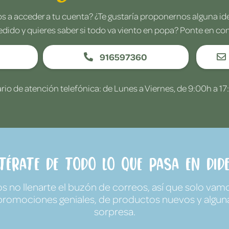
 a acceder a tu cuenta? ¿Te gustaría proponernos alguna i
edido y quieres saber si todo va viento en popa? Ponte en co
916597360
rio de atención telefónica: de Lunes a Viernes, de 9:00h a 17
ntérate de todo lo que pasa en Dide
no llenarte el buzón de correos, así que solo vamo
promociones geniales, de productos nuevos y algun
sorpresa.