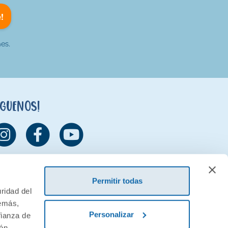
!
es.
íguenos!
Permitir todas
ridad del
demás,
Personalizar
fianza de
ión