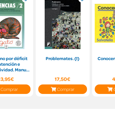
no por déficit
Problemates. (I)
Conocem
atención e
ividad. Manual
ocolos clínico
13,95€
17,50€
4
Comprar
Comprar