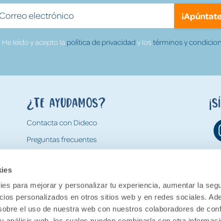
¡Apúntate
He leído y acepto la
política de privacidad
y los
términos y condicion
¿Te ayudamos?
¡S
Contacta con Dideco
Preguntas frecuentes
Formas de pago
kies
Gastos y condiciones de envío
es para mejorar y personalizar tu experiencia, aumentar la segu
Devoluciones
ncios personalizados en otros sitios web y en redes sociales. A
obre el uso de nuestra web con nuestros colaboradores de con
 y análisis web, los cuales pueden combinarla con otra informac