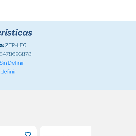
rísticas
a:
ZTP-LE6
8478693878
Sin Definir
 definir