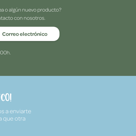
dea o algún nuevo producto?
ntacto con nosotros.
Correo electrónico
:00h.
co!
s a enviarte
a que otra