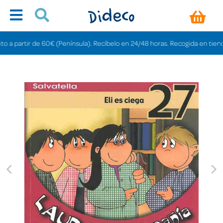
 partir de 60€ (Península). Recíbelo en 24/48 horas. Recogida en tiendas gr