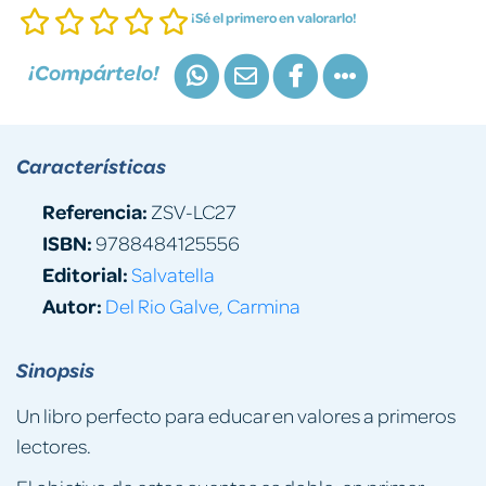
¡Sé el primero en valorarlo!
¡Compártelo!
Características
Referencia:
ZSV-LC27
ISBN:
9788484125556
Editorial:
Salvatella
Autor:
Del Rio Galve, Carmina
Sinopsis
Un libro perfecto para educar en valores a primeros
lectores.