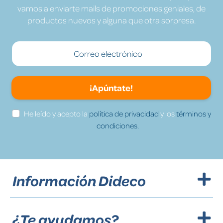
vamos a enviarte mails de promociones geniales, de
productos nuevos y alguna que otra sorpresa.
¡Apúntate!
He leído y acepto la
política de privacidad
y los
términos y
condiciones.
Información Dideco
¿Te ayudamos?