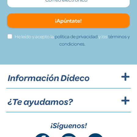
¡Apúntate!
He leído y acepto la
política de privacidad
y los
términos y
condiciones.
Información Dideco
¿Te ayudamos?
¡Síguenos!