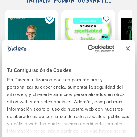
Tu Configuración de Cookies
En Dideco utilizamos cookies para mejorar y
personalizar tu experiencia, aumentar la seguridad del
Shining Lights A2
Mi cuaderno de
sitio web, y ofrecerte anuncios personalizados en otros
Workbook with
creatividad e
sitios web y en redes sociales. Además, compartimos
Digital Pack
inglés. Nivel 4
información sobre el uso de nuestra web con nuestros
English for Spanish
33,50€
29,00€
Speakers
colaboradores de confianza de redes sociales, publicidad
y análisis web, los cuales pueden combinarla con otra
Comprar
Comprar
información recopilada a partir del uso que hayas hecho