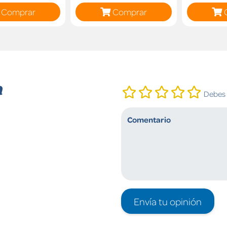
Comprar
Comprar
n
Debes i
Envía tu opinión