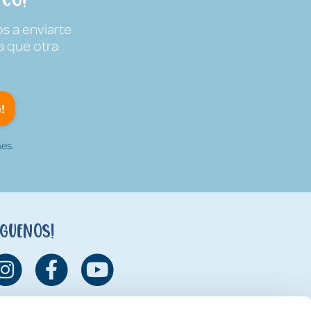
s a enviarte
a que otra
!
es.
íguenos!