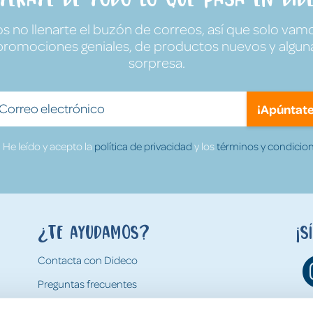
no llenarte el buzón de correos, así que solo vamo
promociones geniales, de productos nuevos y algun
sorpresa.
¡Apúntate
He leído y acepto la
política de privacidad
y los
términos y condicion
¿Te ayudamos?
¡S
Contacta con Dideco
Preguntas frecuentes
Formas de pago