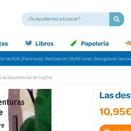
tes
Libros
Papelería
rtir de 60€ (Península). Recíbelo en 24/48 horas. Recogida en tiendas
Las desventuras de Sophie
Las des
10,95
Añadir 