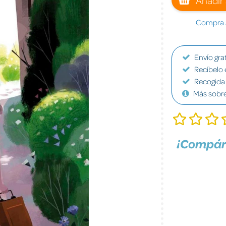
Compra a
Envío grat
Recíbelo 
Recogida 
Más sobr
¡Compár