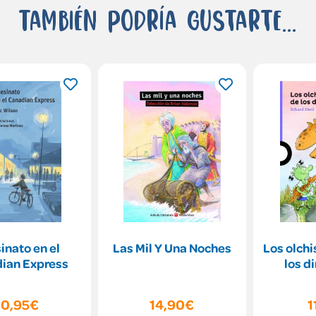
También podría gustarte...
inato en el
Las Mil Y Una Noches
Los olchi
ian Express
los d
10,95€
14,90€
1