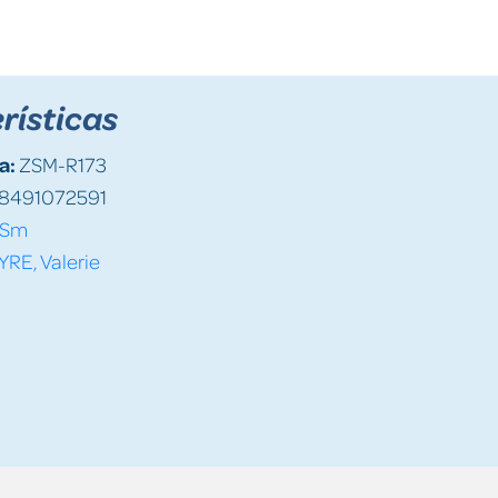
rísticas
a:
ZSM-R173
8491072591
Sm
RE, Valerie