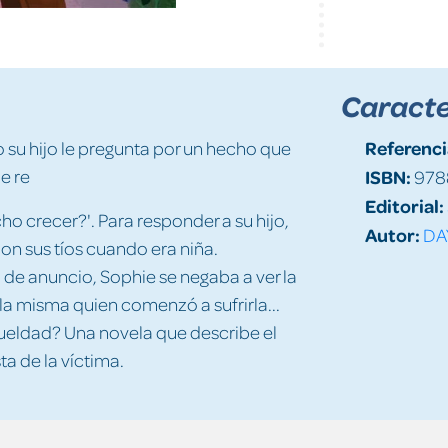
Caracte
Referenci
 su hijo le pregunta por un hecho que
e re
ISBN:
978
Editorial:
o crecer?'. Para responder a su hijo,
Autor:
DAY
on sus tíos cuando era niña.
 de anuncio, Sophie se negaba a ver la
la misma quien comenzó a sufrirla...
crueldad? Una novela que describe el
a de la víctima.