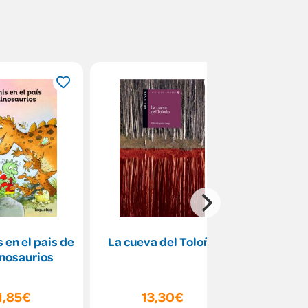
s en el pais de
La cueva del Toloño
Versos
inosaurios
1,85€
13,30€
11