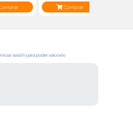
Comprar
Comprar
C
niciar sesión para poder valorarlo