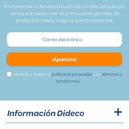
Prometemos no llenarte el buzón de correos, así que solo
vamos a enviarte mails de promociones geniales, de
productos nuevos y alguna que otra sorpresa.
¡Apúntate!
He leído y acepto la
política de privacidad
y los
términos y
condiciones.
Información Dideco