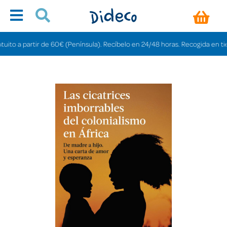
o a partir de 60€ (Península). Recíbelo en 24/48 horas. Recogida en tiendas