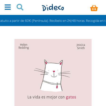
to a partir de 60€ (Península). Recíbelo en 24/48 horas. Recogida en tienda