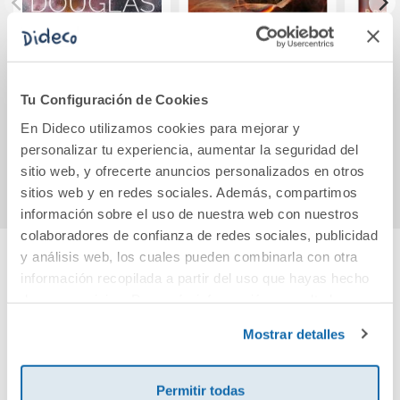
Five Brothers
Presagio
El can
cauti
E
Tu Configuración de Cookies
L
19,95€
21,90€
En Dideco utilizamos cookies para mejorar y
personalizar tu experiencia, aumentar la seguridad del
Comprar
Comprar
sitio web, y ofrecerte anuncios personalizados en otros
sitios web y en redes sociales. Además, compartimos
información sobre el uso de nuestra web con nuestros
colaboradores de confianza de redes sociales, publicidad
y análisis web, los cuales pueden combinarla con otra
información recopilada a partir del uso que hayas hecho
Cuéntanos tu opinión
de sus servicios. Para más información consulta la
Política de Cookies
y la
Política de Privacidad
.
Mostrar detalles
¡Sé el primero en valorar este producto!
Permitir todas