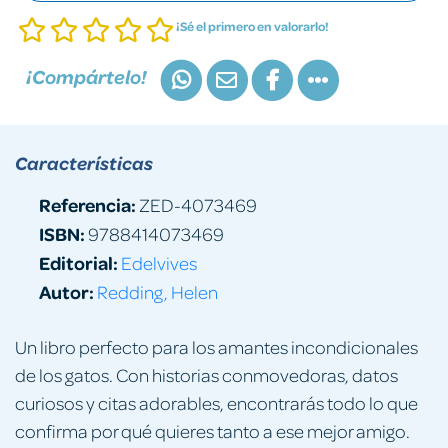
¡Sé el primero en valorarlo!
¡Compártelo!
Características
Referencia:
ZED-4073469
ISBN:
9788414073469
Editorial:
Edelvives
Autor:
Redding, Helen
Un libro perfecto para los amantes incondicionales
de los gatos. Con historias conmovedoras, datos
curiosos y citas adorables, encontrarás todo lo que
confirma por qué quieres tanto a ese mejor amigo.