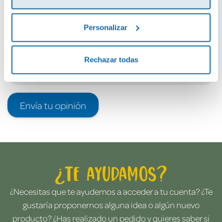
Debes iniciar sesión para poder valorarlo
Personalizar
Rechazar todas
Envía tu opinión
¿Te ayudamos?
¿Necesitas que te ayudemos a acceder a tu cuenta? ¿Te
gustaría proponernos alguna idea o algún nuevo
producto? ¿Has realizado un pedido y quieres saber si