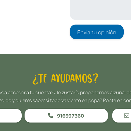
Envía tu opinión
¿Te ayudamos?
 a acceder a tu cuenta? ¿Te gustaría proponernos alguna i
edido y quieres saber si todo va viento en popa? Ponte en co
916597360