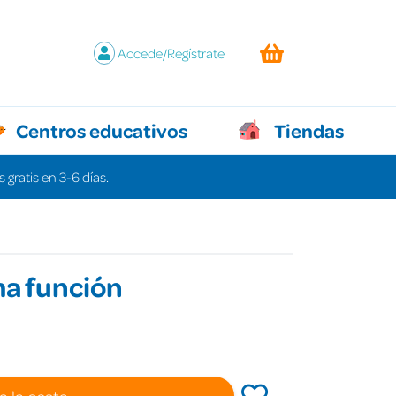
Accede/Regístrate
Centros educativos
Tiendas
 gratis en 3-6 días.
ma función
a la cesta