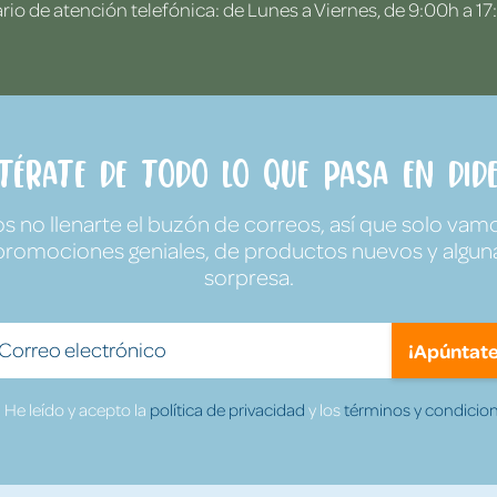
rio de atención telefónica: de Lunes a Viernes, de 9:00h a 17
ntérate de todo lo que pasa en Dide
no llenarte el buzón de correos, así que solo vamo
promociones geniales, de productos nuevos y algun
sorpresa.
¡Apúntate
He leído y acepto la
política de privacidad
y los
términos y condicion