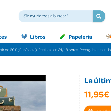
tes
Libros
Papelería
rtir de 60€ (Península). Recíbelo en 24/48 horas. Recogida en tiendas
La últi
11,95€
Añadir 