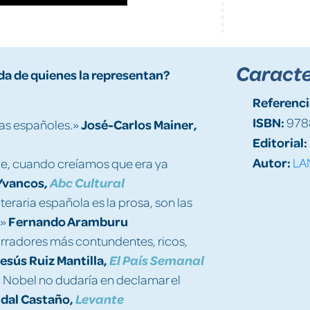
Caracte
da de quienes la representan?
Referenci
ISBN:
978
José-Carlos Mainer,
tas españoles.»
Editorial:
Autor:
LA
ce, cuando creíamos que era ya
 Yvancos,
Abc Cultural
iteraria española es la prosa, son las
Fernando Aramburu
.»
arradores más contundentes, ricos,
esús Ruiz Mantilla,
El País Semanal
l Nobel no dudaría en declamar el
idal Castaño,
Levante