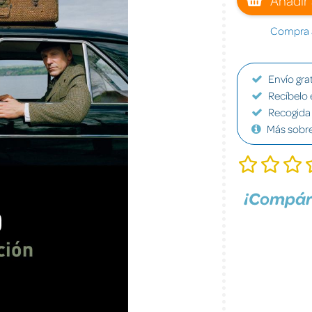
Compra a
Envío grat
Recíbelo 
Recogida 
Más sobr
¡Compár