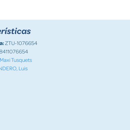
rísticas
a:
ZTU-1076654
8411076654
Maxi Tusquets
NDERO, Luis