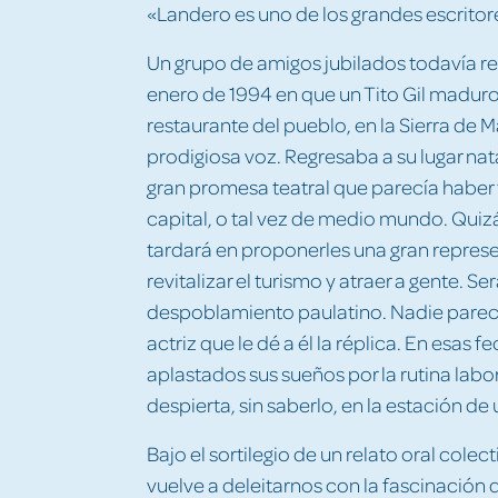
«Landero es uno de los grandes escrito
Un grupo de amigos jubilados todavía r
enero de 1994 en que un Tito Gil maduro 
restaurante del pueblo, en la Sierra de 
prodigiosa voz. Regresaba a su lugar nata
gran promesa teatral que parecía haber 
capital, o tal vez de medio mundo. Quizá
tardará en proponerles una gran represe
revitalizar el turismo y atraer a gente. Se
despoblamiento paulatino. Nadie parece 
actriz que le dé a él la réplica. En esas 
aplastados sus sueños por la rutina labor
despierta, sin saberlo, en la estación d
Bajo el sortilegio de un relato oral colec
vuelve a deleitarnos con la fascinación 