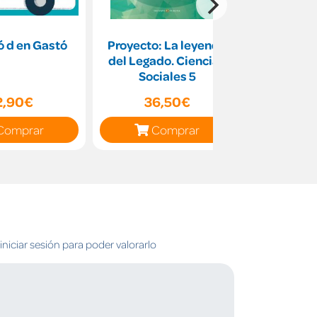
ó d en Gastó
Proyecto: La leyenda
El xe
del Legado. Ciencias
Sociales 5
2,90€
36,50€
16
Comprar
Comprar
C
niciar sesión para poder valorarlo