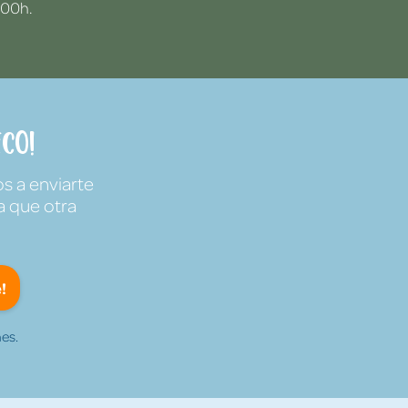
:00h.
co!
s a enviarte
a que otra
!
es.