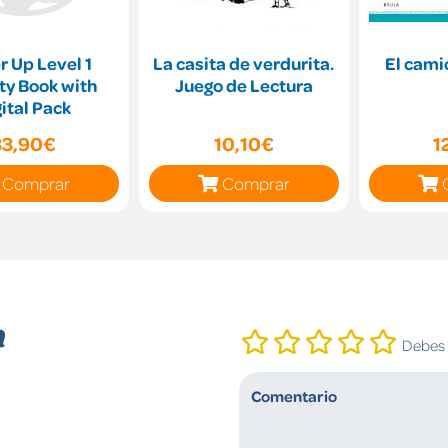
 Up Level 1
La casita de verdurita.
El cami
ty Book with
Juego de Lectura
gital Pack
33,90€
10,10€
1
Comprar
Comprar
n
Debes i