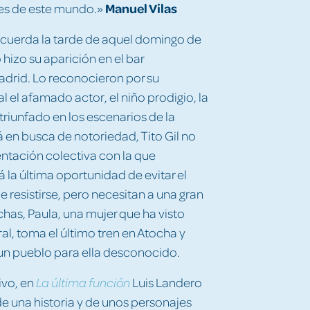
Manuel Vilas
res de este mundo.»
ecuerda la tarde de aquel domingo de
hizo su aparición en el bar
Madrid. Lo reconocieron por su
l el afamado actor, el niño prodigio, la
triunfado en los escenarios de la
 en busca de notoriedad, Tito Gil no
ntación colectiva con la que
rá la última oportunidad de evitar el
resistirse, pero necesitan a una gran
fechas, Paula, una mujer que ha visto
al, toma el último tren en Atocha y
e un pueblo para ella desconocido.
tivo, en
Luis Landero
La última función
de una historia y de unos personajes