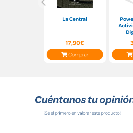
La Central
Power
Activi
Di
17,90€
Comprar
Cuéntanos tu opinió
¡Sé el primero en valorar este producto!