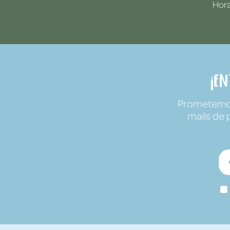
Hora
¡E
Prometemos 
mails de 