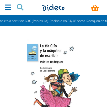
o a partir de 60€ (Península). Recíbelo en 24/48 horas. Recogida en tiendas