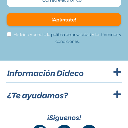
¡Apúntate!
He leído y acepto la
política de privacidad
y los
términos y
condiciones.
Información Dideco
¿Te ayudamos?
¡Síguenos!