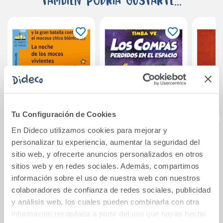
Tu Configuración de Cookies
En Dideco utilizamos cookies para mejorar y
personalizar tu experiencia, aumentar la seguridad del
La noche de los
Compas 5. Los
La
sitio web, y ofrecerte anuncios personalizados en otros
mocos vivientes
Compas perdidos
L
sitios web y en redes sociales. Además, compartimos
en el espacio
información sobre el uso de nuestra web con nuestros
9,50€
19,90€
colaboradores de confianza de redes sociales, publicidad
y análisis web, los cuales pueden combinarla con otra
Comprar
Comprar
información recopilada a partir del uso que hayas hecho