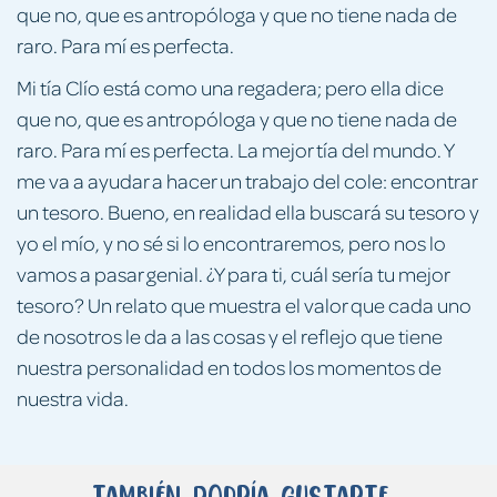
que no, que es antropóloga y que no tiene nada de
raro. Para mí es perfecta.
Mi tía Clío está como una regadera; pero ella dice
que no, que es antropóloga y que no tiene nada de
raro. Para mí es perfecta. La mejor tía del mundo. Y
me va a ayudar a hacer un trabajo del cole: encontrar
un tesoro. Bueno, en realidad ella buscará su tesoro y
yo el mío, y no sé si lo encontraremos, pero nos lo
vamos a pasar genial. ¿Y para ti, cuál sería tu mejor
tesoro? Un relato que muestra el valor que cada uno
de nosotros le da a las cosas y el reflejo que tiene
nuestra personalidad en todos los momentos de
nuestra vida.
También podría gustarte...