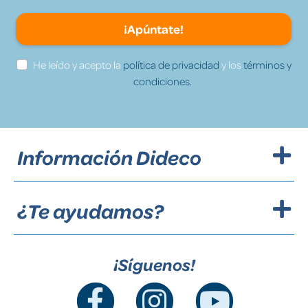
¡Apúntate!
He leído y acepto la
política de privacidad
y los
términos y
condiciones.
Información Dideco
¿Te ayudamos?
¡Síguenos!