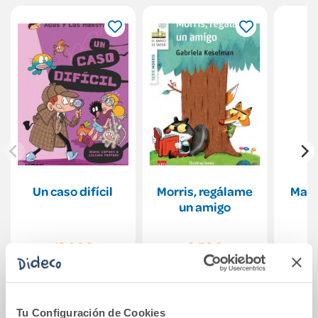
Un caso difícil
Morris, regálame
Manu
un amigo
12,90€
9,50€
Comprar
Comprar
Tu Configuración de Cookies