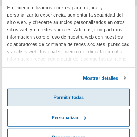
En Dideco utilizamos cookies para mejorar y
personalizar tu experiencia, aumentar la seguridad del
sitio web, y ofrecerte anuncios personalizados en otros
Cuéntanos tu opinión
sitios web y en redes sociales. Además, compartimos
información sobre el uso de nuestra web con nuestros
¡Sé el primero en valorar este producto!
colaboradores de confianza de redes sociales, publicidad
y análisis web, los cuales pueden combinarla con otra
información recopilada a partir del uso que hayas hecho
Debes iniciar sesión para poder valorarlo
de sus servicios. Para más información consulta la
Política de Cookies
y la
Política de Privacidad
.
Mostrar detalles
Permitir todas
Personalizar
Envía tu opinión