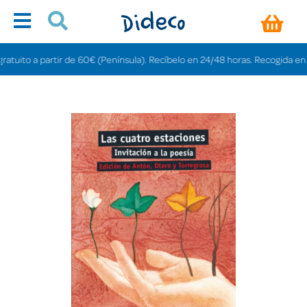
ito a partir de 60€ (Península). Recíbelo en 24/48 horas. Recogida en tiend