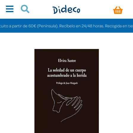
o a partir de 60€ (Península). Recíbelo en 24/48 horas. Recogida en tiendas 