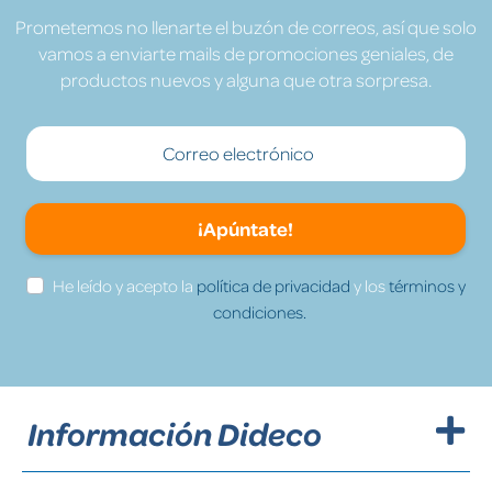
Prometemos no llenarte el buzón de correos, así que solo
vamos a enviarte mails de promociones geniales, de
productos nuevos y alguna que otra sorpresa.
¡Apúntate!
He leído y acepto la
política de privacidad
y los
términos y
condiciones.
Información Dideco