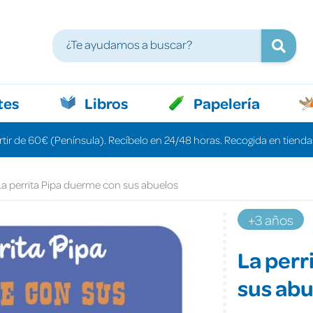
tes
Libros
Papelería
rtir de 60€ (Península). Recíbelo en 24/48 horas. Recogida en tiendas
La perrita Pipa duerme con sus abuelos
+3 años
La perr
sus abu