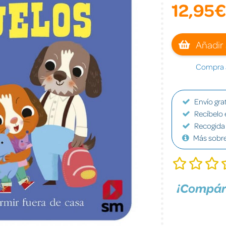
12,95€
Añadir 
Compra a
Envío grat
Recíbelo 
Recogida 
Más sobr
¡Compár