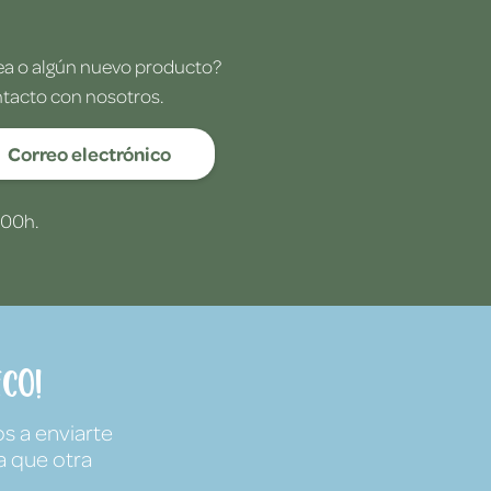
dea o algún nuevo producto?
ntacto con nosotros.
Correo electrónico
:00h.
co!
s a enviarte
a que otra