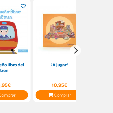
eño libro del
¡A jugar!
Animales
tren
9,95€
10,95€
13
Comprar
Comprar
C