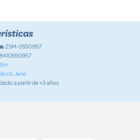
rísticas
a:
ZSM-0550957
8410550957
Sm
dock, Jane
do a partir de +3 años