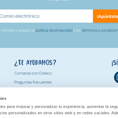
¡Apúntate
He leído y acepto la
política de privacidad
y los
términos y condicion
¿Te ayudamos?
¡S
Contacta con Dideco
Preguntas frecuentes
Formas de pago
kies
Gastos y condiciones de envío
es para mejorar y personalizar tu experiencia, aumentar la segu
Devoluciones
ncios personalizados en otros sitios web y en redes sociales. A