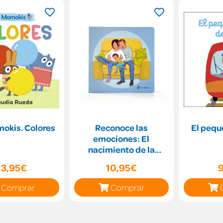
okis. Colores
Reconoce las
El pequ
emociones: El
nacimiento de la
hermana
13,95€
10,95€
Comprar
Comprar