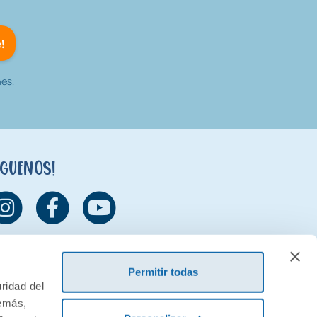
!
es.
íguenos!
Permitir todas
ridad del
demás,