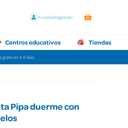
Accede/Regístrate
Centros educativos
Tiendas
 gratis en 3-6 días.
ita Pipa duerme con
elos