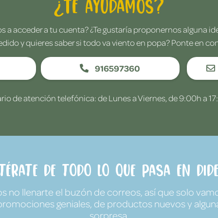
¿Te ayudamos?
 a acceder a tu cuenta? ¿Te gustaría proponernos alguna i
edido y quieres saber si todo va viento en popa? Ponte en co
916597360
rio de atención telefónica: de Lunes a Viernes, de 9:00h a 17
ntérate de todo lo que pasa en Dide
no llenarte el buzón de correos, así que solo vamo
promociones geniales, de productos nuevos y algun
sorpresa.