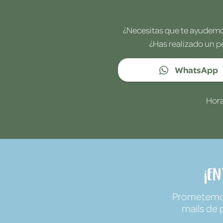
¿Necesitas que te ayudemos
¿Has realizado un p
WhatsApp
Hora
¡E
Prometemos 
mails de 