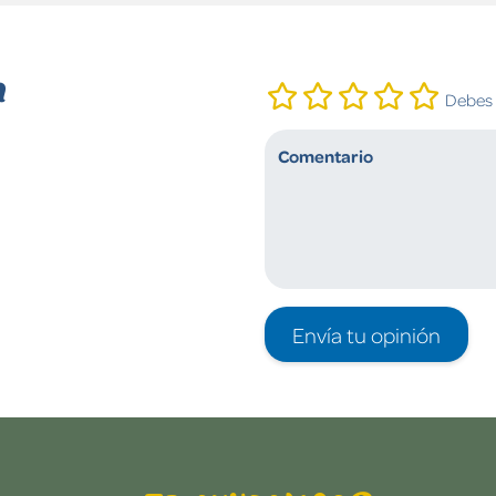
n
Debes i
Envía tu opinión