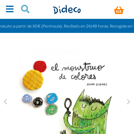
ito a partir de 60€ (Península). Recíbelo en 24/48 horas. Recogida en tienda