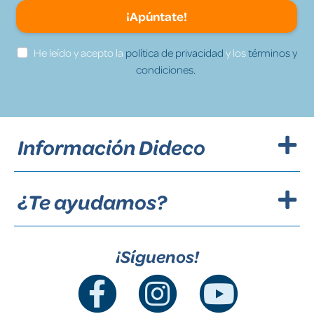
¡Apúntate!
He leído y acepto la
política de privacidad
y los
términos y
condiciones.
Información Dideco
¿Te ayudamos?
¡Síguenos!