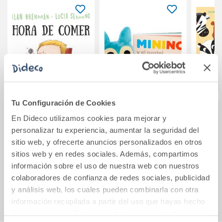
Tu Configuración de Cookies
En Dideco utilizamos cookies para mejorar y
Hora de comer
pack Minino y el
Cuent
personalizar tu experiencia, aumentar la seguridad del
pastel peluche
sitio web, y ofrecerte anuncios personalizados en otros
sitios web y en redes sociales. Además, compartimos
12,95€
19,90€
información sobre el uso de nuestra web con nuestros
colaboradores de confianza de redes sociales, publicidad
Comprar
Comprar
y análisis web, los cuales pueden combinarla con otra
información recopilada a partir del uso que hayas hecho
de sus servicios. Para más información consulta la