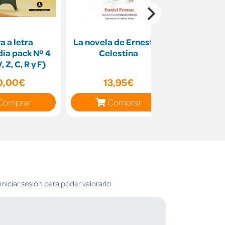
a a letra
La novela de Ernesto y
Jim y Tina 
dia pack Nº 4
Celestina
cuatr
, Z, C, R y F)
0,00€
13,95€
14
Comprar
Comprar
C
niciar sesión para poder valorarlo