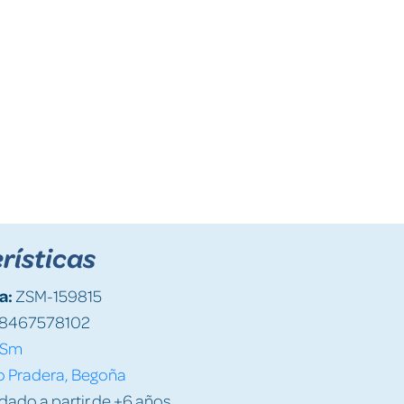
rísticas
a:
ZSM-159815
8467578102
Sm
o Pradera, Begoña
do a partir de +6 años