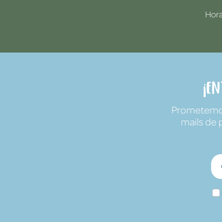
Hora
¡E
Prometemos 
mails de 