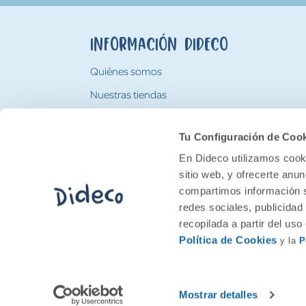
Información Dideco
Quiénes somos
Nuestras tiendas
Trabaja con nosotros
Tu Configuración de Coo
Tarjeta Regalo Dideco
En Dideco utilizamos cooki
sitio web, y ofrecerte anu
compartimos información s
redes sociales, publicidad
recopilada a partir del us
Política de Cookies
y la
P
2026 Feran. Todos los derechos quedan res
Mostrar detalles