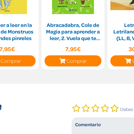
r a leer en la
Abracadabra, Cole de
Letr
 de Monstruos
Magia para aprender a
Letrilan
ndes pinreles
leer, 2. Vuela que te
(LL, B, V
vuela... ¡a la
7,95€
7,95€
3
Comprar
Comprar
n
Debes i