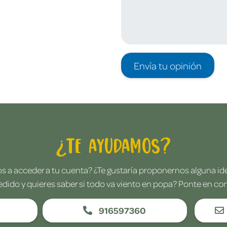
Envía tu opinión
¿Te ayudamos?
 a acceder a tu cuenta? ¿Te gustaría proponernos alguna i
edido y quieres saber si todo va viento en popa? Ponte en co
916597360