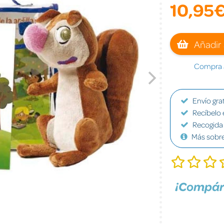
10,95
Añadir 
Compra a
Envío grat
Recíbelo 
Recogida 
Más sobr
¡Compár