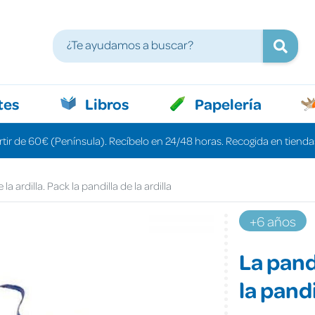
tes
Libros
Papelería
rtir de 60€ (Península). Recíbelo en 24/48 horas. Recogida en tiendas
 la ardilla. Pack la pandilla de la ardilla
+6 años
La pandi
la pandi