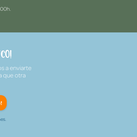
:00h.
co!
s a enviarte
a que otra
!
es.