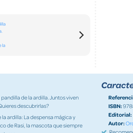
Caracte
Referenci
 pandilla de la ardilla. Juntos viven
uieres descubrirlas?
ISBN:
978
Editorial:
 la ardilla: La despensa mágica y
Autor:
Or
co de Rasi, la mascota que siempre
Recomenda