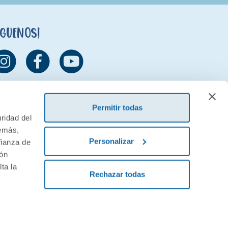
íguenos!
Permitir todas
ridad del
demás,
Personalizar
fianza de
ión
ta la
Rechazar todas
ivacidad
Condiciones generales de contratación