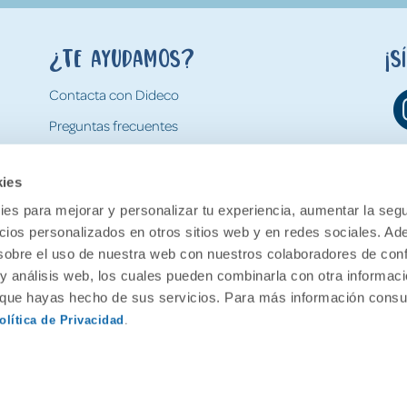
¿Te ayudamos?
¡S
Contacta con Dideco
Preguntas frecuentes
Formas de pago
kies
Gastos y condiciones de envío
es para mejorar y personalizar tu experiencia, aumentar la segu
Devoluciones
ncios personalizados en otros sitios web y en redes sociales. A
obre el uso de nuestra web con nuestros colaboradores de con
 y análisis web, los cuales pueden combinarla con otra informac
o que hayas hecho de sus servicios. Para más información consul
olítica de Privacidad
.
ervados.
Aviso legal
Política de pr