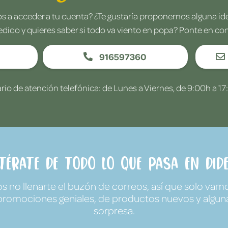
 a acceder a tu cuenta? ¿Te gustaría proponernos alguna i
edido y quieres saber si todo va viento en popa? Ponte en co
916597360
rio de atención telefónica: de Lunes a Viernes, de 9:00h a 17
ntérate de todo lo que pasa en Dide
no llenarte el buzón de correos, así que solo vamo
promociones geniales, de productos nuevos y algun
sorpresa.