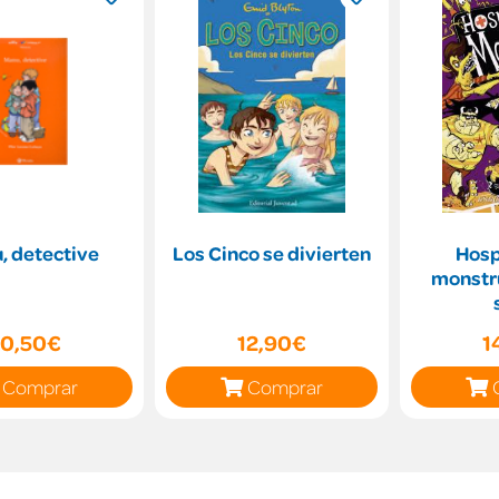
, detective
Los Cinco se divierten
Hosp
monstru
10,50€
12,90€
1
Comprar
Comprar