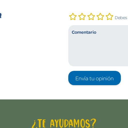
n
Debes i
Envía tu opinión
¿Te ayudamos?