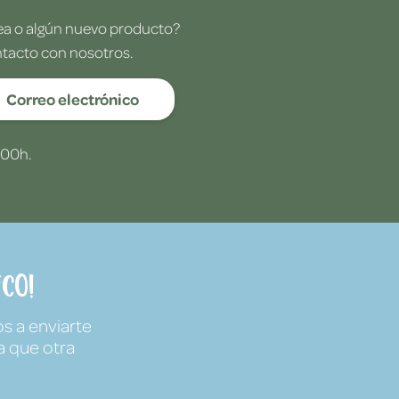
dea o algún nuevo producto?
ntacto con nosotros.
Correo electrónico
:00h.
co!
s a enviarte
a que otra