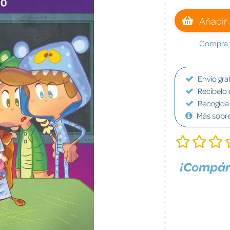
Añadir 
Compra a
Envío grat
Recíbelo 
Recogida 
Más sobr
¡Compár