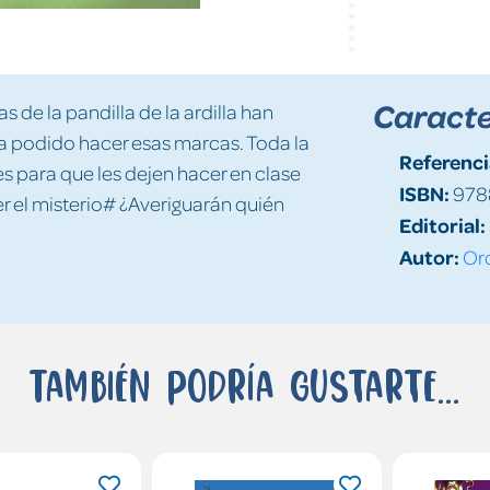
Caracte
s de la pandilla de la ardilla han
a podido hacer esas marcas. Toda la
Referenci
s para que les dejen hacer en clase
ISBN:
978
er el misterio# ¿Averiguarán quién
Editorial:
Autor:
Or
También podría gustarte...