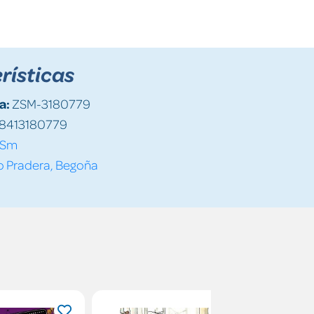
rísticas
a:
ZSM-3180779
8413180779
Sm
o Pradera, Begoña