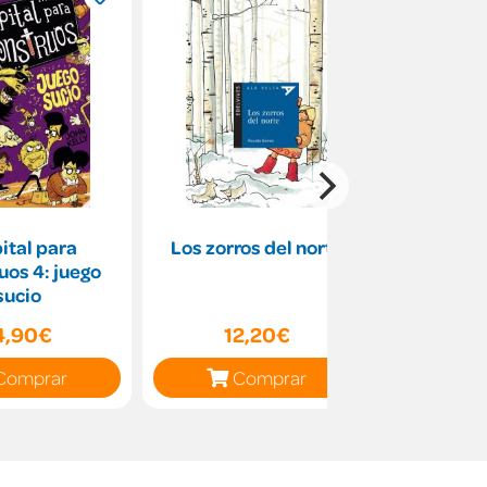
ital para
Los zorros del norte
El úl
os 4: juego
sucio
4,90€
12,20€
10
Comprar
Comprar
C