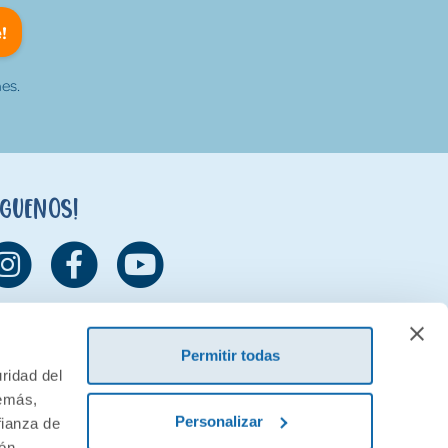
!
es.
íguenos!
Permitir todas
ridad del
demás,
Personalizar
fianza de
ión