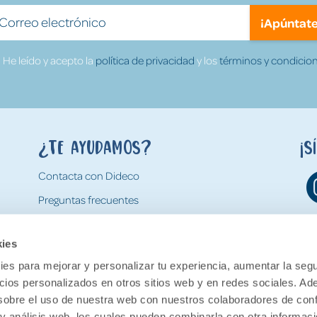
¡Apúntate
He leído y acepto la
política de privacidad
y los
términos y condicion
¿Te ayudamos?
¡S
Contacta con Dideco
Preguntas frecuentes
Formas de pago
kies
Gastos y condiciones de envío
es para mejorar y personalizar tu experiencia, aumentar la segu
Devoluciones
ncios personalizados en otros sitios web y en redes sociales. A
obre el uso de nuestra web con nuestros colaboradores de con
 y análisis web, los cuales pueden combinarla con otra informac