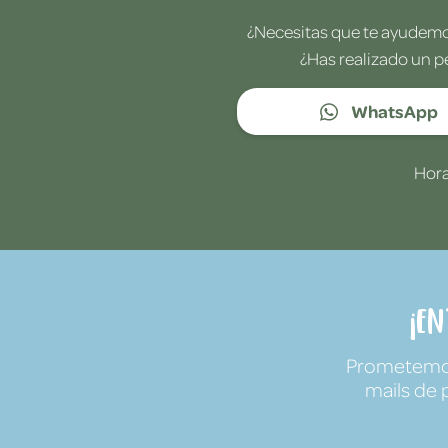
¿Necesitas que te ayudemos
¿Has realizado un p
WhatsApp
Hora
¡E
Prometemos 
mails de 