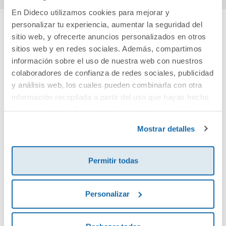
En Dideco utilizamos cookies para mejorar y
personalizar tu experiencia, aumentar la seguridad del
sitio web, y ofrecerte anuncios personalizados en otros
Cuéntanos tu opinión
sitios web y en redes sociales. Además, compartimos
información sobre el uso de nuestra web con nuestros
¡Sé el primero en valorar este producto!
colaboradores de confianza de redes sociales, publicidad
y análisis web, los cuales pueden combinarla con otra
información recopilada a partir del uso que hayas hecho
Debes iniciar sesión para poder valorarlo
de sus servicios. Para más información consulta la
Política de Cookies
y la
Política de Privacidad
.
Mostrar detalles
Permitir todas
Personalizar
Envía tu opinión