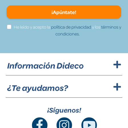
¡Apúntate!
He leído y acepto la
política de privacidad
y los
términos y
condiciones.
Información Dideco
¿Te ayudamos?
¡Síguenos!