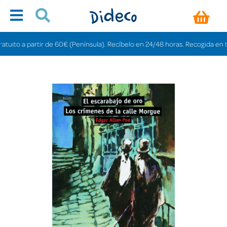
to a partir de 60€ (Península). Recíbelo en 24/48 horas. Recogida en tienda