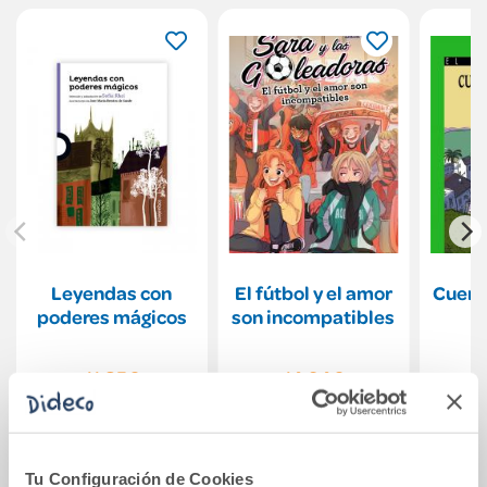
Leyendas con
El fútbol y el amor
Cuent
poderes mágicos
son incompatibles
11,85€
14,94€
Comprar
Comprar
Tu Configuración de Cookies