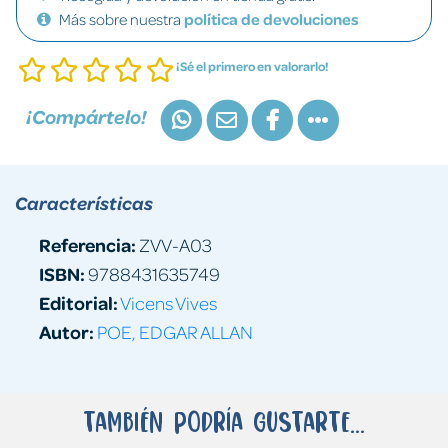
Más sobre nuestra
política de devoluciones
¡Sé el primero en valorarlo!
¡Compártelo!
Características
Referencia:
ZVV-A03
ISBN:
9788431635749
Editorial:
Vicens Vives
Autor:
POE, EDGAR ALLAN
También podría gustarte...