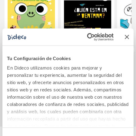
Tu Configuración de Cookies
Mi libro blandito de
¿Quién está en la
¿De d
En Dideco utilizamos cookies para mejorar y
apego. La ranita
ventana?
los
personalizar tu experiencia, aumentar la seguridad del
Julita
sitio web, y ofrecerte anuncios personalizados en otros
22,50€
14,94€
sitios web y en redes sociales. Además, compartimos
información sobre el uso de nuestra web con nuestros
Comprar
Comprar
colaboradores de confianza de redes sociales, publicidad
y análisis web, los cuales pueden combinarla con otra
información recopilada a partir del uso que hayas hecho
de sus servicios. Para más información consulta la
Política de Cookies
y la
Política de Privacidad
.