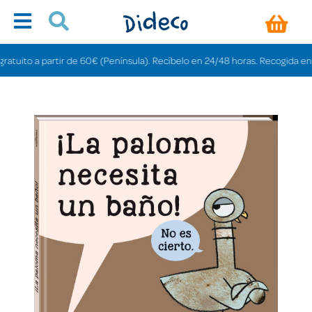
uito a partir de 60€ (Península). Recíbelo en 24/48 horas. Recogida en tiend