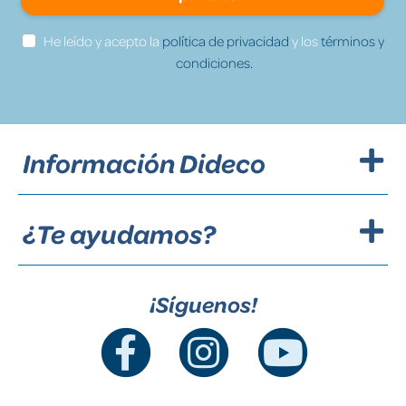
He leído y acepto la
política de privacidad
y los
términos y
condiciones.
Información Dideco
¿Te ayudamos?
¡Síguenos!