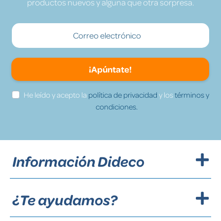
productos nuevos y alguna que otra sorpresa.
¡Apúntate!
He leído y acepto la
política de privacidad
y los
términos y
condiciones.
Información Dideco
¿Te ayudamos?