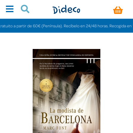
to a partir de 60€ (Península). Recíbelo en 24/48 horas. Recogida en tienda