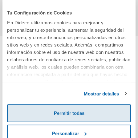
Comprar
Comprar
Tu Configuración de Cookies
En Dideco utilizamos cookies para mejorar y
personalizar tu experiencia, aumentar la seguridad del
sitio web, y ofrecerte anuncios personalizados en otros
sitios web y en redes sociales. Además, compartimos
información sobre el uso de nuestra web con nuestros
Cuéntanos tu opinión
colaboradores de confianza de redes sociales, publicidad
y análisis web, los cuales pueden combinarla con otra
¡Sé el primero en valorar este producto!
información recopilada a partir del uso que hayas hecho
de sus servicios. Para más información consulta la
Política de Cookies
y la
Política de Privacidad
.
Mostrar detalles
Debes iniciar sesión para poder valorarlo
Permitir todas
Personalizar