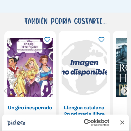
También podría gustarte...
Un giro inesperado
Llengua catalana
P
2n primaria llibre
de l´alumne
15,00€
54,90€