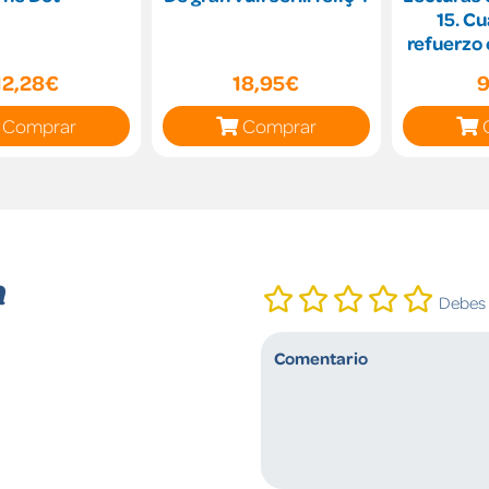
15. C
refuerzo 
primar
12,28€
18,95€
9
Comprar
Comprar
n
Debes i