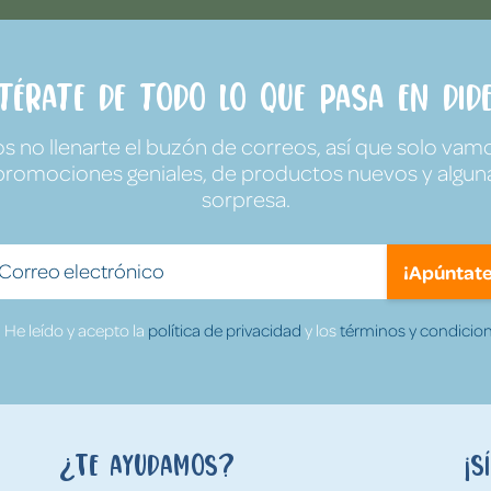
ntérate de todo lo que pasa en Dide
no llenarte el buzón de correos, así que solo vamo
promociones geniales, de productos nuevos y algun
sorpresa.
¡Apúntate
He leído y acepto la
política de privacidad
y los
términos y condicion
¿Te ayudamos?
¡S