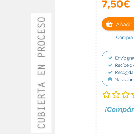
7,50€
Añadir 
Compra a
Envío grat
Recíbelo 
Recogida 
Más sobr
¡Compár