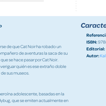
Caracte
o
Referenci
ISBN:
978
rse de que Cat Noir ha robado un
Editorial:
ompañero de aventuras la saca de su
Autor:
Kal
en que se hace pasar por Cat Noir.
averiguar quién es ese extraño doble
y de sus museos.
heroína adolescente, basadas en la
dybug, que se emiten actualmente en