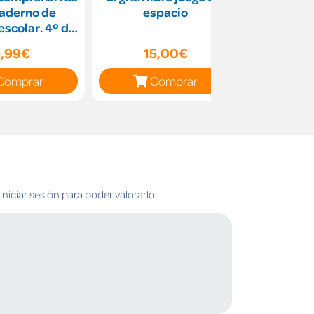
uaderno de
espacio
2 (I
escolar. 4º de
ia I Ejercic
,99€
15,00€
6
Comprar
Comprar
C
niciar sesión para poder valorarlo