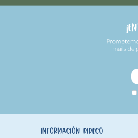
¡E
Prometemos 
mails de 
Información Dideco