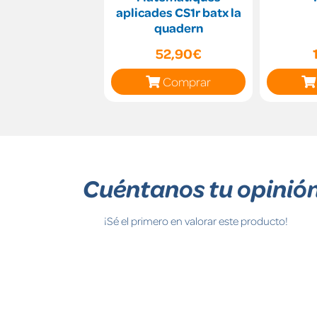
aplicades CS1r batx la
quadern
52,90€
Comprar
Cuéntanos tu opinió
¡Sé el primero en valorar este producto!