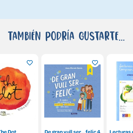
También podría gustarte...
The Dot
De gran vull ser... feliç 4
Lecturas