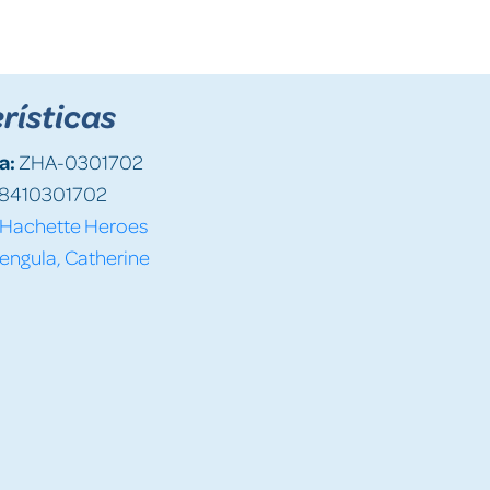
rísticas
a:
ZHA-0301702
8410301702
Hachette Heroes
engula, Catherine