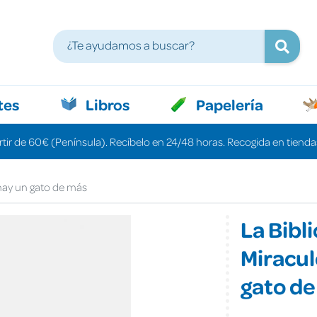
tes
Libros
Papelería
rtir de 60€ (Península). Recíbelo en 24/48 horas. Recogida en tiendas
 hay un gato de más
La Bibl
Miracul
gato d