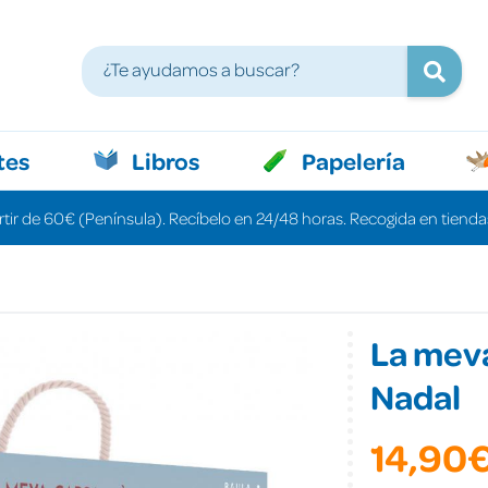
tes
Libros
Papelería
rtir de 60€ (Península). Recíbelo en 24/48 horas. Recogida en tiendas
La mev
Nadal
14,90