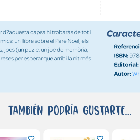
Caracte
or d?aquesta capsa hi trobaràs de tot i
mics: un llibre sobre el Pare Noel, els
Referenci
 jocs (un puzle, un joc de memòria,
ISBN:
978
preses per esperar que arribi la nit més
Editorial:
Autor:
Whi
También podría gustarte...