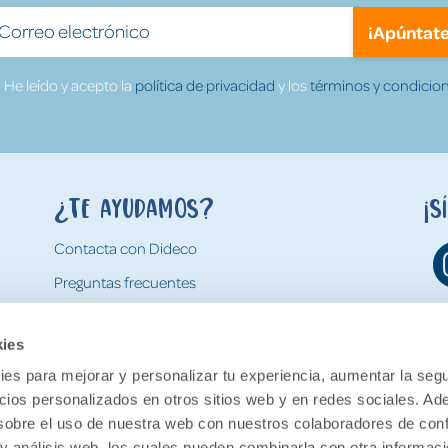
¡Apúntate
He leído y acepto la
política de privacidad
y los
términos y condicion
¿Te ayudamos?
¡S
Contacta con Dideco
Preguntas frecuentes
Formas de pago
kies
Gastos y condiciones de envío
es para mejorar y personalizar tu experiencia, aumentar la segu
Devoluciones
ncios personalizados en otros sitios web y en redes sociales. A
obre el uso de nuestra web con nuestros colaboradores de con
 y análisis web, los cuales pueden combinarla con otra informac