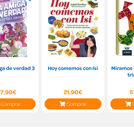
ga de verdad 3
Hoy comemos con Isi
Miramos t
tr
17,90€
21,90€
5
Comprar
Comprar