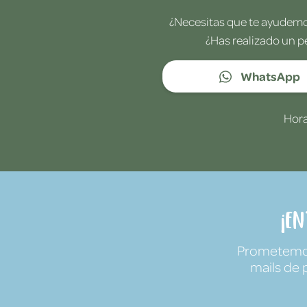
¿Necesitas que te ayudemos
¿Has realizado un p
WhatsApp
Hora
¡E
Prometemos 
mails de 