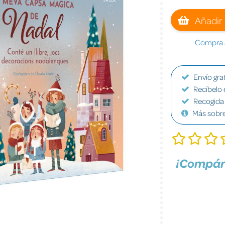
Añadir 
Compra a
Envío grat
Recíbelo 
Recogida 
Más sobr
¡Compár