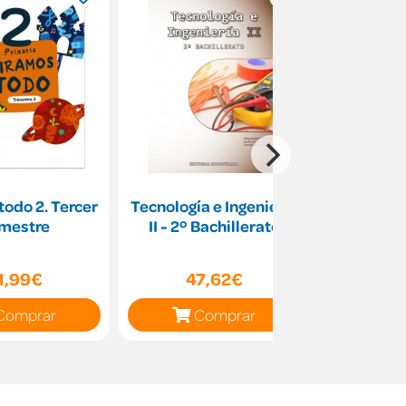
odo 2. Tercer
Tecnología e Ingeniería
5-1PRI 
imestre
II - 2º Bachillerato
CNM
1,99€
47,62€
15
Comprar
Comprar
C