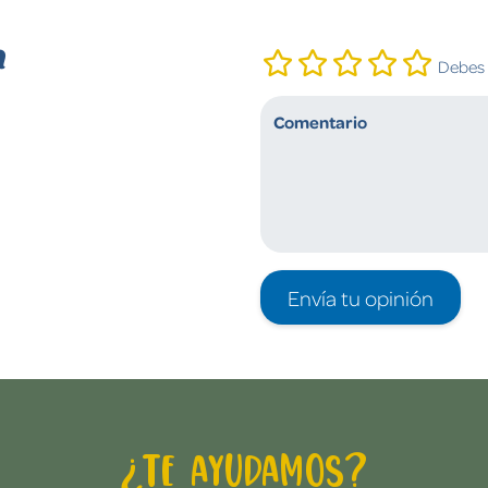
n
Debes i
Envía tu opinión
¿Te ayudamos?