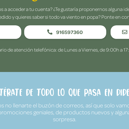
 a acceder a tu cuenta? ¿Te gustaría proponernos alguna i
edido y quieres saber si todo va viento en popa? Ponte en co
916597360
rio de atención telefónica: de Lunes a Viernes, de 9:00h a 17
ntérate de todo lo que pasa en Dide
no llenarte el buzón de correos, así que solo vamo
promociones geniales, de productos nuevos y algun
sorpresa.