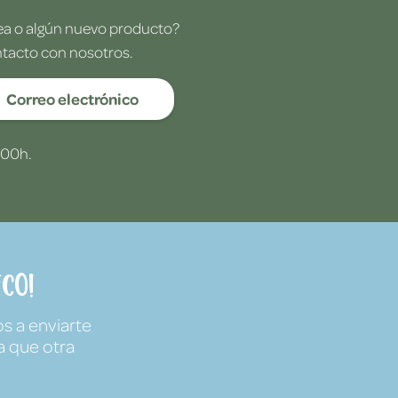
dea o algún nuevo producto?
ntacto con nosotros.
Correo electrónico
:00h.
co!
s a enviarte
a que otra