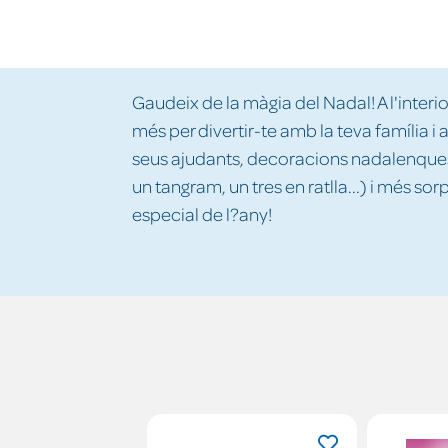
Gaudeix de la màgia del Nadal! A l'interi
més per divertir-te amb la teva família i a
seus ajudants, decoracions nadalenques,
un tangram, un tres en ratlla...) i més sor
especial de l?any!