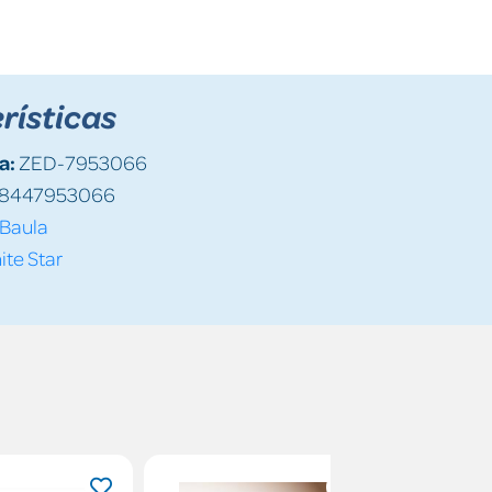
rísticas
a:
ZED-7953066
8447953066
Baula
te Star