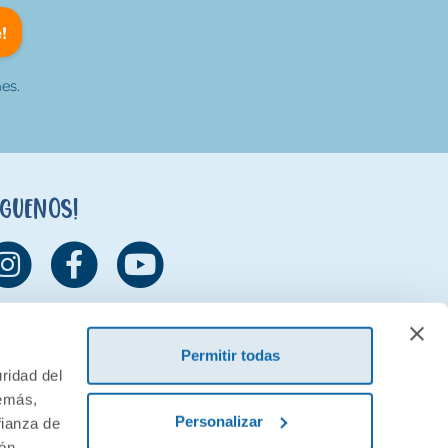
!
es.
íguenos!
Permitir todas
ridad del
demás,
Personalizar
fianza de
ión