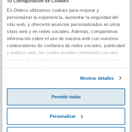
Tu Configuración de Cookies
En Dideco utilizamos cookies para mejorar y
personalizar tu experiencia, aumentar la seguridad del
sitio web, y ofrecerte anuncios personalizados en otros
sitios web y en redes sociales. Además, compartimos
información sobre el uso de nuestra web con nuestros
colaboradores de confianza de redes sociales, publicidad
y análisis web, los cuales pueden combinarla con otra
información recopilada a partir del uso que hayas hecho
de sus servicios. Para más información consulta la
Política de Cookies
y la
Política de Privacidad
.
Mostrar detalles
Romancero gitano
La tía Tula
La 
e
Permitir todas
9,95€
11,50€
Personalizar
Comprar
Comprar