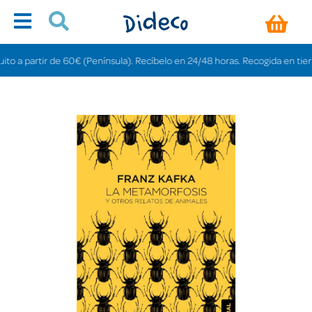
a partir de 60€ (Península). Recíbelo en 24/48 horas. Recogida en tiendas gr