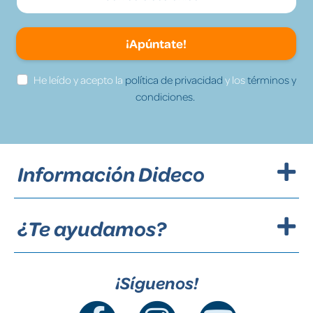
¡Apúntate!
He leído y acepto la
política de privacidad
y los
términos y
condiciones.
Información Dideco
¿Te ayudamos?
¡Síguenos!